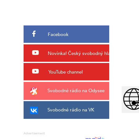
Facebook
Novinka!
Český svobodný hlas
YouTube channel
Svobodné rádio na Odysee
Svobodné rádio na VK
Advertisement