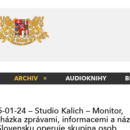
Skip
to
content
ARCHIV
AUDIOKNIHY
B
STUDIO BERLÍN
STUDIO BETA
-01-24 – Studio Kalich – Monitor,
STUDIO ITÁLIE
házka zprávami, informacemi a náz
STUDIO KLADNO
lovensku operuje skupina osob