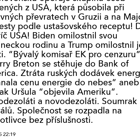
ených z USA, která působila při
STUDIO VYŠEHRAD
vných převratech v Gruzii a na Maj
STUDIO KALICH
esty podle ustašovského receptu!
OSTATNÍ
STUDIO LÍPA PRAHA
íč USA! Biden omilostnil svou
(VYSÍLÁNÍ
ineckou rodinu a Trump omilostnil j
UKONČENO)
i. “Bývalý komisař EK pro cenzuru
rry Breton se stěhuje do Bank of
SERVISNÍ STUDIO
ica. Ztráta ruských dodávek energ
(VYSÍLÁNÍ
nala cenu energie do nebes” aneb
UKONČENO)
ak Uršula “objevila Ameriku”.
TAPIN RADIO
odezoláti a novodezoláti. Soumrak
(VYSÍLÁNÍ
rálů. Společnost se rozpadla na
UKONČENO)
otlivce bez příslušnosti.
SERVISNÍ STUDIO
PROSTĚJOV
5 22:19