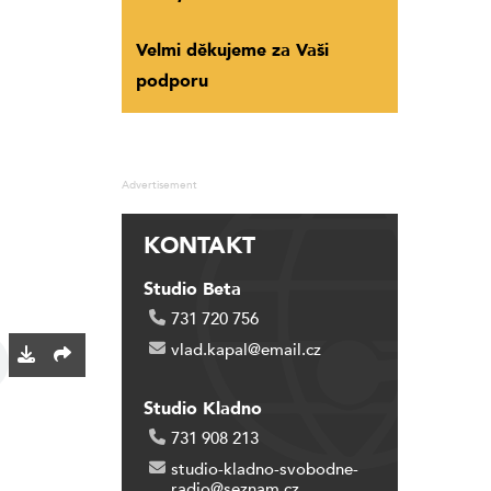
Velmi děkujeme za Vaši
podporu
Advertisement
KONTAKT
Studio Beta
731 720 756
vlad.kapal@email.cz
Studio Kladno
731 908 213
studio-kladno-svobodne-
radio@seznam.cz