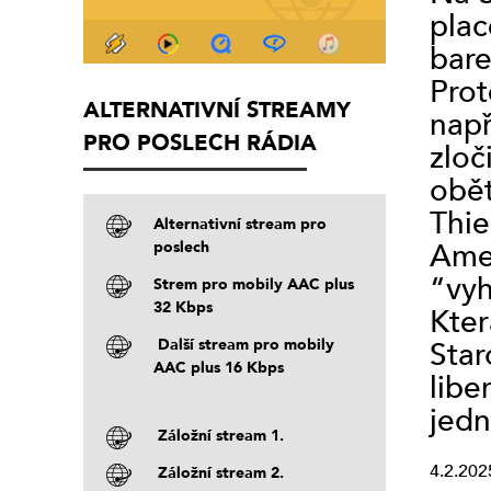
plac
bare
Prot
ALTERNATIVNÍ STREAMY
např
PRO POSLECH RÁDIA
zloč
obět
Thie
Alternativní stream pro
Amer
poslech
“vyh
Strem pro mobily AAC plus
32 Kbps
Kter
Další stream pro mobily
Star
AAC plus 16 Kbps
libe
jedn
Záložní stream 1.
4.2.202
Záložní stream 2.