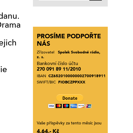
danu.
 Drama
PROSÍME PODPOŘTE
ejich
NÁS
”
Zřizovatel
Spolek Svobodné rádio,
z. s.
Bankovní číslo účtu
ie
270 091 89 11/2010
IBAN
CZ6520100000002700918911
SWIFT/BIC
FIOBCZPPXXX
Vaše příspěvky za tento měsíc jsou
4.64,- Kč