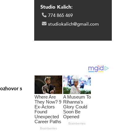
Studio Kalich:
774 865 469
studiokalich@gmail.com
rozhovor s