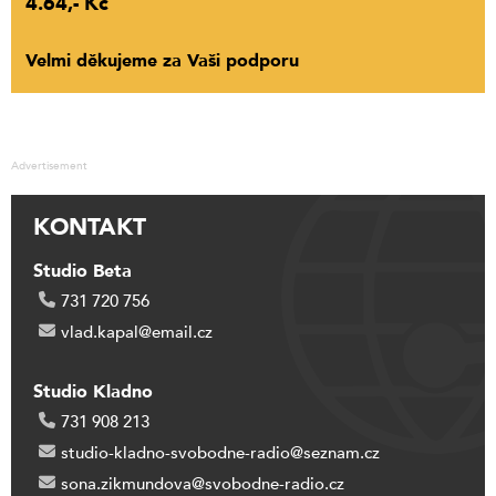
4.64,- Kč
Velmi děkujeme za Vaši podporu
Advertisement
KONTAKT
Studio Beta
731 720 756
vlad.kapal@email.cz
Studio Kladno
731 908 213
studio-kladno-svobodne-radio@seznam.cz
sona.zikmundova@svobodne-radio.cz