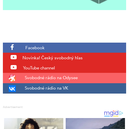
Facebook
Novinka!
Český svobodný hlas
YouTube channel
Svobodné rádio na Odysee
Svobodné rádio na VK
Advertisement