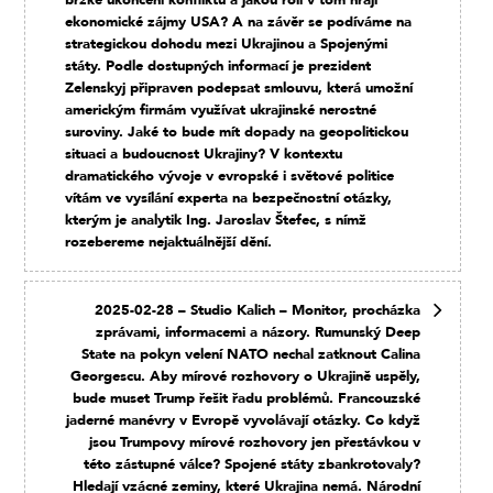
ekonomické zájmy USA? A na závěr se podíváme na
strategickou dohodu mezi Ukrajinou a Spojenými
státy. Podle dostupných informací je prezident
Zelenskyj připraven podepsat smlouvu, která umožní
americkým firmám využívat ukrajinské nerostné
suroviny. Jaké to bude mít dopady na geopolitickou
situaci a budoucnost Ukrajiny? V kontextu
dramatického vývoje v evropské i světové politice
vítám ve vysílání experta na bezpečnostní otázky,
kterým je analytik Ing. Jaroslav Štefec, s nímž
rozebereme nejaktuálnější dění.
2025-02-28 – Studio Kalich – Monitor, procházka
zprávami, informacemi a názory. Rumunský Deep
State na pokyn velení NATO nechal zatknout Calina
Georgescu. Aby mírové rozhovory o Ukrajině uspěly,
bude muset Trump řešit řadu problémů. Francouzské
jaderné manévry v Evropě vyvolávají otázky. Co když
jsou Trumpovy mírové rozhovory jen přestávkou v
této zástupné válce? Spojené státy zbankrotovaly?
Hledají vzácné zeminy, které Ukrajina nemá. Národní