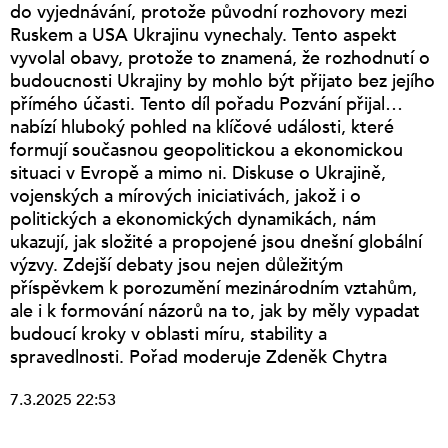
do vyjednávání, protože původní rozhovory mezi
Ruskem a USA Ukrajinu vynechaly. Tento aspekt
vyvolal obavy, protože to znamená, že rozhodnutí o
budoucnosti Ukrajiny by mohlo být přijato bez jejího
přímého účasti. Tento díl pořadu Pozvání přijal…
nabízí hluboký pohled na klíčové události, které
formují současnou geopolitickou a ekonomickou
situaci v Evropě a mimo ni. Diskuse o Ukrajině,
vojenských a mírových iniciativách, jakož i o
politických a ekonomických dynamikách, nám
ukazují, jak složité a propojené jsou dnešní globální
výzvy. Zdejší debaty jsou nejen důležitým
příspěvkem k porozumění mezinárodním vztahům,
ale i k formování názorů na to, jak by měly vypadat
budoucí kroky v oblasti míru, stability a
spravedlnosti. Pořad moderuje Zdeněk Chytra
7.3.2025 22:53