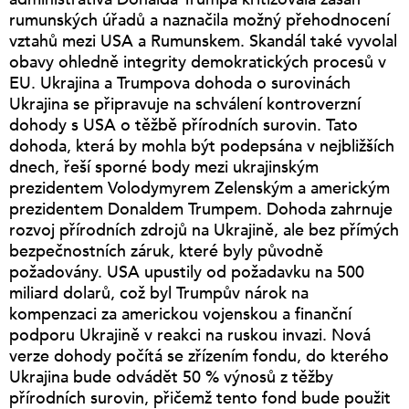
rumunských úřadů a naznačila možný přehodnocení
vztahů mezi USA a Rumunskem. Skandál také vyvolal
obavy ohledně integrity demokratických procesů v
EU. Ukrajina a Trumpova dohoda o surovinách
Ukrajina se připravuje na schválení kontroverzní
dohody s USA o těžbě přírodních surovin. Tato
dohoda, která by mohla být podepsána v nejbližších
dnech, řeší sporné body mezi ukrajinským
prezidentem Volodymyrem Zelenským a americkým
prezidentem Donaldem Trumpem. Dohoda zahrnuje
rozvoj přírodních zdrojů na Ukrajině, ale bez přímých
bezpečnostních záruk, které byly původně
požadovány. USA upustily od požadavku na 500
miliard dolarů, což byl Trumpův nárok na
kompenzaci za americkou vojenskou a finanční
podporu Ukrajině v reakci na ruskou invazi. Nová
verze dohody počítá se zřízením fondu, do kterého
Ukrajina bude odvádět 50 % výnosů z těžby
přírodních surovin, přičemž tento fond bude použit