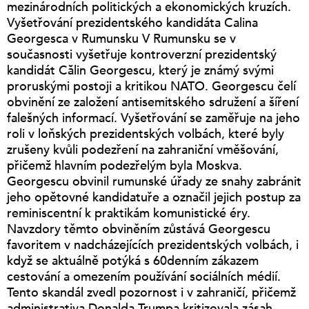
mezinárodních politických a ekonomických kruzích.
Vyšetřování prezidentského kandidáta Calina
Georgesca v Rumunsku V Rumunsku se v
současnosti vyšetřuje kontroverzní prezidentský
kandidát Călin Georgescu, který je známý svými
proruskými postoji a kritikou NATO. Georgescu čelí
obvinění ze založení antisemitského sdružení a šíření
falešných informací. Vyšetřování se zaměřuje na jeho
roli v loňských prezidentských volbách, které byly
zrušeny kvůli podezření na zahraniční vměšování,
přičemž hlavním podezřelým byla Moskva.
Georgescu obvinil rumunské úřady ze snahy zabránit
jeho opětovné kandidatuře a označil jejich postup za
reminiscentní k praktikám komunistické éry.
Navzdory těmto obviněním zůstává Georgescu
favoritem v nadcházejících prezidentských volbách, i
když se aktuálně potýká s 60denním zákazem
cestování a omezením používání sociálních médií.
Tento skandál zvedl pozornost i v zahraničí, přičemž
administrativa Donalda Trumpa kritizovala zásah