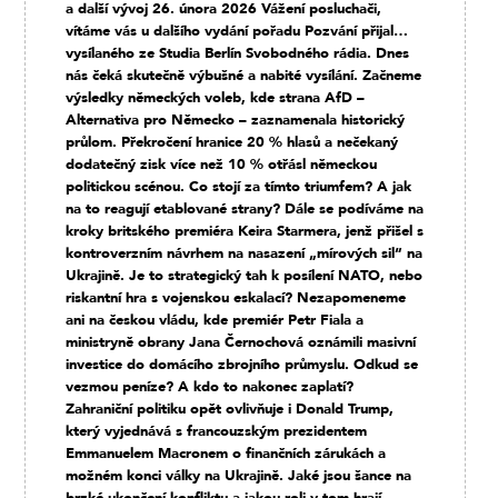
a další vývoj 26. února 2026 Vážení posluchači,
vítáme vás u dalšího vydání pořadu Pozvání přijal…
vysílaného ze Studia Berlín Svobodného rádia. Dnes
nás čeká skutečně výbušné a nabité vysílání. Začneme
výsledky německých voleb, kde strana AfD –
Alternativa pro Německo – zaznamenala historický
průlom. Překročení hranice 20 % hlasů a nečekaný
dodatečný zisk více než 10 % otřásl německou
politickou scénou. Co stojí za tímto triumfem? A jak
na to reagují etablované strany? Dále se podíváme na
kroky britského premiéra Keira Starmera, jenž přišel s
kontroverzním návrhem na nasazení „mírových sil“ na
Ukrajině. Je to strategický tah k posílení NATO, nebo
riskantní hra s vojenskou eskalací? Nezapomeneme
ani na českou vládu, kde premiér Petr Fiala a
ministryně obrany Jana Černochová oznámili masivní
investice do domácího zbrojního průmyslu. Odkud se
vezmou peníze? A kdo to nakonec zaplatí?
Zahraniční politiku opět ovlivňuje i Donald Trump,
který vyjednává s francouzským prezidentem
Emmanuelem Macronem o finančních zárukách a
možném konci války na Ukrajině. Jaké jsou šance na
brzké ukončení konfliktu a jakou roli v tom hrají