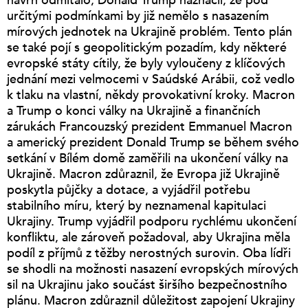
návrh odmítalo, Donald Trump naznačil, že pod
určitými podmínkami by již nemělo s nasazením
mírových jednotek na Ukrajině problém. Tento plán
se také pojí s geopolitickým pozadím, kdy některé
evropské státy cítily, že byly vyloučeny z klíčových
jednání mezi velmocemi v Saúdské Arábii, což vedlo
k tlaku na vlastní, někdy provokativní kroky. Macron
a Trump o konci války na Ukrajině a finančních
zárukách Francouzský prezident Emmanuel Macron
a americký prezident Donald Trump se během svého
setkání v Bílém domě zaměřili na ukončení války na
Ukrajině. Macron zdůraznil, že Evropa již Ukrajině
poskytla půjčky a dotace, a vyjádřil potřebu
stabilního míru, který by neznamenal kapitulaci
Ukrajiny. Trump vyjádřil podporu rychlému ukončení
konfliktu, ale zároveň požadoval, aby Ukrajina měla
podíl z příjmů z těžby nerostných surovin. Oba lídři
se shodli na možnosti nasazení evropských mírových
sil na Ukrajinu jako součást širšího bezpečnostního
plánu. Macron zdůraznil důležitost zapojení Ukrajiny