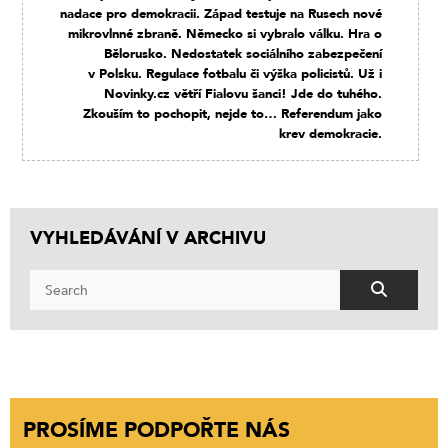
nadace pro demokracii. Západ testuje na Rusech nové
mikrovlnné zbraně. Německo si vybralo válku. Hra o
Bělorusko. Nedostatek sociálního zabezpečení
v Polsku. Regulace fotbalu či výška policistů. Už i
Novinky.cz větří Fialovu šanci! Jde do tuhého.
Zkouším to pochopit, nejde to… Referendum jako
krev demokracie.
VYHLEDÁVÁNÍ V ARCHIVU
PROSÍME PODPOŘTE NÁS