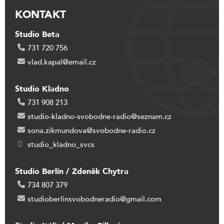
KONTAKT
Studio Beta
731 720 756
vlad.kapal@email.cz
Studio Kladno
731 908 213
studio-kladno-svobodne-radio@seznam.cz
sona.zikmundova@svobodne-radio.cz
studio_kladno_svcs
Studio Berlín / Zdeněk Chytra
734 807 379
studioberlinsvobodneradio@gmail.com