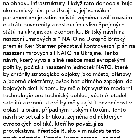
na obnovu infrastruktury. I když tato dohoda slibuje
ekonomický růst pro Ukrajinu, její schválení
parlamentem je zatím nejisté, zejména kvůli obavám
o ztrátu suverenity a rostoucímu vlivu Spojených
států na ukrajinskou ekonomiku. Britský návrh na
nasazení „mírových sil“ NATO na Ukrajině Britský
premiér Keir Starmer představil kontroverzní plán na
nasazení mírových sil NATO na Ukrajině. Tento
návrh, který vyvolal silné reakce mezi evropskými
politiky, počítá s nasazením jednotek NATO, které
by chránily strategické objekty jako města, přístavy
a jaderné elektrárny, avšak bez přímého zapojení do
bojových akcí. K tomu by mělo být využito moderní
technologie pro technický dohled, včetně letadel,
satelitů a dronů, které by měly zajistit bezpečnost v
oblasti a bránit případným ruským útokům. Tento
návrh se setkal s kritikou, zejména od některých
evropských politiků, kteří ho považují za
provokativní. Přestože Rusko v minulosti tento