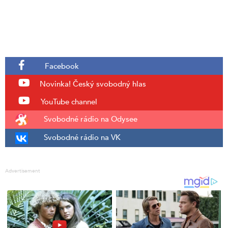
Facebook
Novinka!
Český svobodný hlas
YouTube channel
Svobodné rádio na Odysee
Svobodné rádio na VK
Advertisement