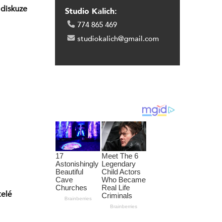
 diskuze
Studio Kalich:
774 865 469
studiokalich@gmail.com
telé