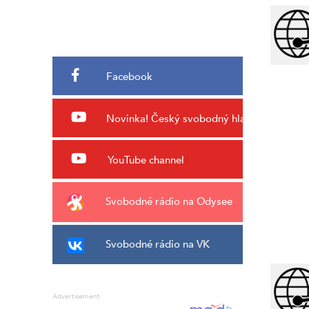
Facebook
Novinka!
Český svobodný hlas
YouTube channel
Svobodné rádio na Odysee
Svobodné rádio na VK
Advertisement