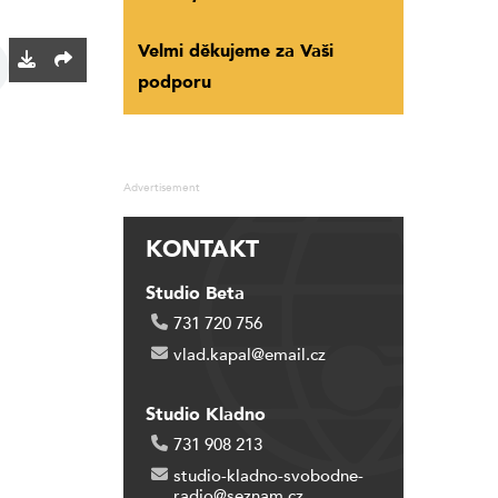
Velmi děkujeme za Vaši
podporu
Advertisement
KONTAKT
Studio Beta
731 720 756
vlad.kapal@email.cz
Studio Kladno
731 908 213
studio-kladno-svobodne-
radio@seznam.cz