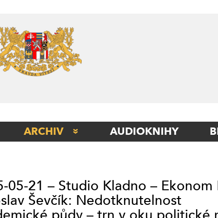
Skip
to
content
ARCHIV
AUDIOKNIHY
B
STUDIO BERLÍN
STUDIO BETA
-05-21 – Studio Kladno – Ekonom 
STUDIO ITÁLIE
slav Ševčík: Nedotknutelnost
STUDIO KLADNO
emické půdy – trn v oku politické 