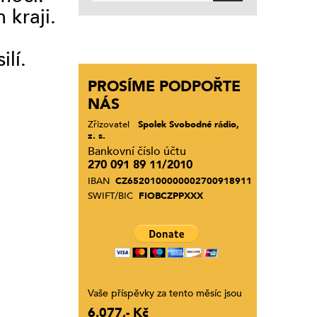
kraji.
lí.
PROSÍME PODPOŘTE
NÁS
Zřizovatel
Spolek Svobodné rádio,
z. s.
Bankovní číslo účtu
270 091 89 11/2010
IBAN
CZ6520100000002700918911
SWIFT/BIC
FIOBCZPPXXX
Vaše příspěvky za tento měsíc jsou
6.077,- Kč