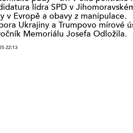
idatura lídra SPD v Jihomoravském 
STUDIO VYŠEHRAD
y v Evropě a obavy z manipulace.
STUDIO KALICH
ora Ukrajiny a Trumpovo mírové úsi
OSTATNÍ
STUDIO LÍPA PRAHA
ročník Memoriálu Josefa Odložila.
(VYSÍLÁNÍ
UKONČENO)
25 22:13
SERVISNÍ STUDIO
(VYSÍLÁNÍ
UKONČENO)
TAPIN RADIO
(VYSÍLÁNÍ
UKONČENO)
SERVISNÍ STUDIO
PROSTĚJOV