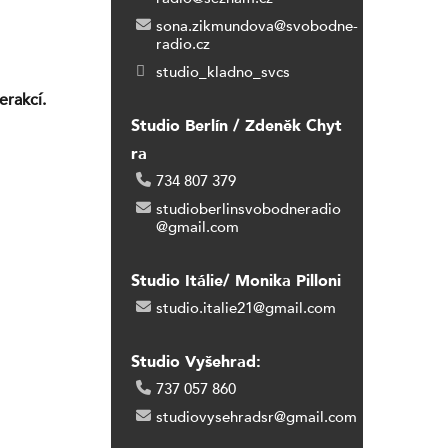
sona.zikmundova@svobodne-
radio.cz
studio_kladno_svcs
erakcí.
Studio Berlín / Zdeněk Chyt
ra
734 807 379
studioberlinsvobodneradio
@gmail.com
Studio Itálie/ Monika Pilloni
studio.italie21@gmail.com
Studio Vyšehrad:
737 057 860
studiovysehradsr@gmail.com