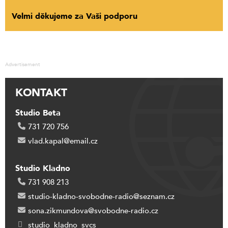
Velmi děkujeme za Vaši podporu
Advertisement
KONTAKT
Studio Beta
731 720 756
vlad.kapal@email.cz
Studio Kladno
731 908 213
studio-kladno-svobodne-radio@seznam.cz
sona.zikmundova@svobodne-radio.cz
studio_kladno_svcs