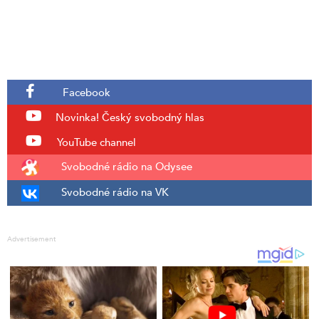
Facebook
Novinka!
Český svobodný hlas
YouTube channel
Svobodné rádio na Odysee
Svobodné rádio na VK
Advertisement