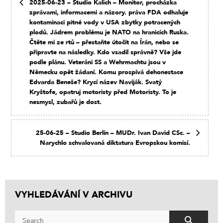
2025-06-23 – Studio Kalich – Monitor, procházka
zprávami, informacemi a názory. práva FDA odhaluje
kontaminaci pitné vody v USA zbytky potracených
plodů. Jádrem problému je NATO na hranicích Ruska.
Čtěte mi ze rtů – přestaňte útočit na Írán, nebo se
připravte na následky. Kdo vsadil správně? Vše jde
podle plánu. Veteráni SS a Wehrmachtu jsou v
Německu opět žádaní. Komu prospívá dehonestace
Edvarda Beneše? Krycí název Naviják. Svatý
Kryštofe, opatruj motoristy před Motoristy. To je
nesmysl, zubařů je dost.
25-06-25 – Studio Berlín – MUDr. Ivan David CSc. –
Narychlo schvalovaná diktatura Evropskou komisí.
VYHLEDÁVÁNÍ V ARCHIVU