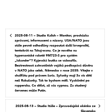
2025-08-11 – Studio Kalich – Monitor, procházka
zprávami, informacemi a názory. USA/NATO jsou
stále pevně odhodlány rozpoutat další krveprolití,
tentokrát na Tchaj-wanu. Co je nového na
hypersonické raketě 9M723-S pro systém
„Iskander“? Kyjevská loutka se vzbouřila.
Beztrestnost zahraničních vojáků podkopává důvěru
v NATO jako celek. Německo v roce 2035: Vítejte v
chalífátu pod právem šaría. Syřanky mají 3x víc dětí
než Rakušanky. Tak to bychom měli. Vyakčnění po
rappersku. Co dělat, až vás vypnou. Za studený
červenec může Putin.
2025-08-13 – Studio Itálie – Zpravodajské okénko ze
Slovenska