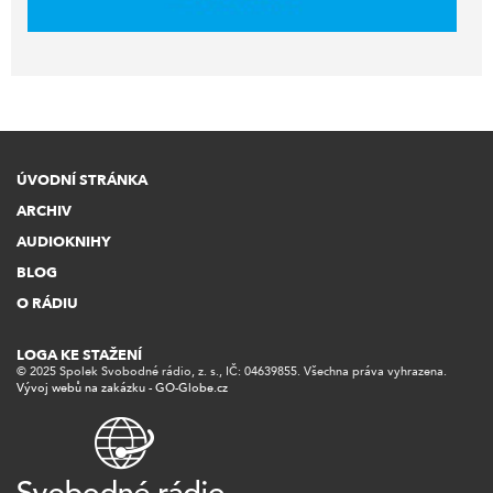
ÚVODNÍ STRÁNKA
ARCHIV
AUDIOKNIHY
BLOG
O RÁDIU
LOGA KE STAŽENÍ
© 2025 Spolek Svobodné rádio, z. s., IČ: 04639855. Všechna práva vyhrazena.
Vývoj webů na zakázku - GO-Globe.cz