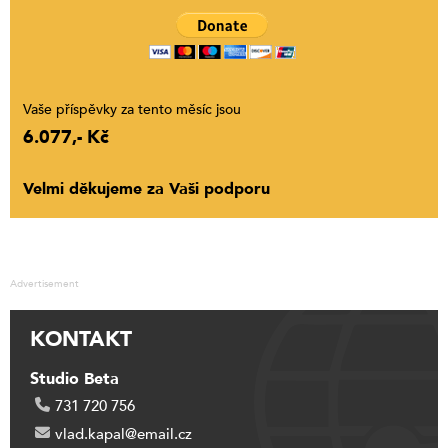
Vaše příspěvky za tento měsíc jsou
6.077,- Kč
Velmi děkujeme za Vaši podporu
Advertisement
KONTAKT
Studio Beta
731 720 756
vlad.kapal@email.cz