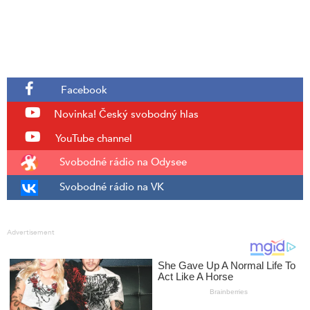
Facebook
Novinka!
Český svobodný hlas
YouTube channel
Svobodné rádio na Odysee
Svobodné rádio na VK
Advertisement