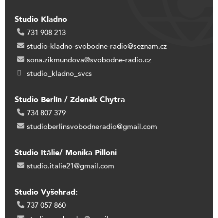
Studio Kladno
731 908 213
studio-kladno-svobodne-radio@seznam.cz
sona.zikmundova@svobodne-radio.cz
studio_kladno_svcs
Studio Berlín / Zdeněk Chytra
734 807 379
studioberlinsvobodneradio@gmail.com
Studio Itálie/ Monika Pilloni
studio.italie21@gmail.com
Studio Vyšehrad:
737 057 860