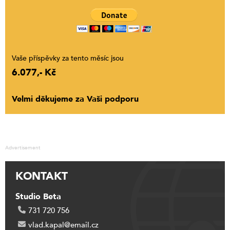
Vaše příspěvky za tento měsíc jsou
6.077,- Kč
Velmi děkujeme za Vaši podporu
Advertisement
KONTAKT
Studio Beta
731 720 756
vlad.kapal@email.cz