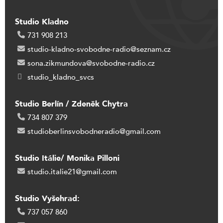
Studio Kladno
731 908 213
studio-kladno-svobodne-radio@seznam.cz
sona.zikmundova@svobodne-radio.cz
studio_kladno_svcs
Studio Berlín / Zdeněk Chytra
734 807 379
studioberlinsvobodneradio@gmail.com
Studio Itálie/ Monika Pilloni
studio.italie21@gmail.com
Studio Vyšehrad:
737 057 860