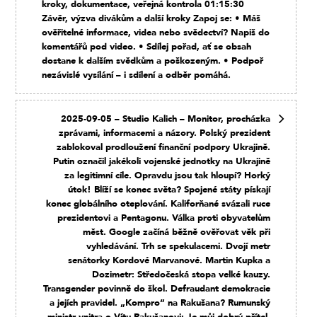
kroky, dokumentace, veřejná kontrola 01:15:30
Závěr, výzva divákům a další kroky Zapoj se: • Máš
ověřitelné informace, videa nebo svědectví? Napiš do
komentářů pod video. • Sdílej pořad, ať se obsah
dostane k dalším svědkům a poškozeným. • Podpoř
nezávislé vysílání – i sdílení a odběr pomáhá.
2025-09-05 – Studio Kalich – Monitor, procházka
zprávami, informacemi a názory. Polský prezident
zablokoval prodloužení finanční podpory Ukrajině.
Putin označil jakékoli vojenské jednotky na Ukrajině
za legitimní cíle. Opravdu jsou tak hloupí? Horký
útok! Blíží se konec světa? Spojené státy pískají
konec globálního oteplování. Kaliforňané svázali ruce
prezidentovi a Pentagonu. Válka proti obyvatelům
měst. Google začíná běžně ověřovat věk při
vyhledávání. Trh se spekulacemi. Dvojí metr
senátorky Kordové Marvanové. Martin Kupka a
Dozimetr: Středočeská stopa velké kauzy.
Transgender povinně do škol. Defraudant demokracie
a jejích pravidel. „Kompro“ na Rakušana? Rumunský
ministr vnitra o Vítu Rakušanovi: Je můj dobrý přítel.