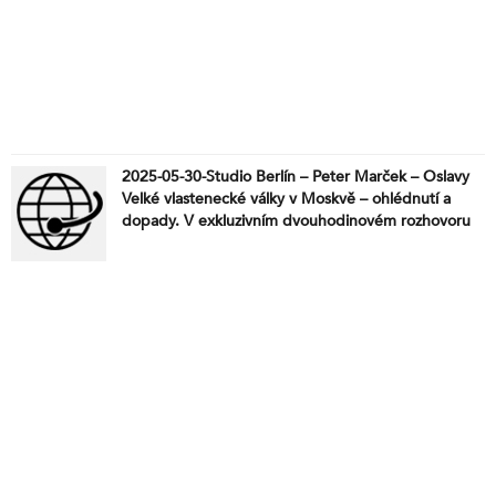
2025-05-30-Studio Berlín – Peter Marček – Oslavy
Velké vlastenecké války v Moskvě – ohlédnutí a
dopady. V exkluzivním dvouhodinovém rozhovoru
pro Svobodné rádio Berlin hovoří bývalý slovenský
poslanec Peter Marček o své účasti na oslavách Dne
vítězství v Moskvě 9. května 2025. Jaká byla
atmosféra oficiálních oslav Dne vítězství v Moskvě
dne 9. května 2025? Peter Marček popisuje
přítomnost světových delegací, klidné a důstojné
vystupování Ruska i sílu historické paměti. Jaký je
význam BRICS a proč jej Marček považuje za
protiváhu Západu? Vysvětluje, že vzniká
multipolární světový řád, kde žádný stát nebude
nadřazený ostatním. Proč může jediná raketa
odstartovat globální konflikt? Marček varuje, že