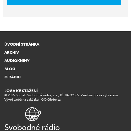
ÚVODNÍ STRÁNKA
ARCHIV
AUDIOKNIHY
BLOG
O RÁDIU
LOGA KE STAŽENÍ
© 2025 Spolek Svobodné rádio, z. s., IČ: 04639855. Všechna práva vyhrazena.
Vývoj webů na zakázku - GO-Globe.cz