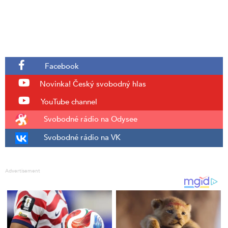
Facebook
Novinka!
Český svobodný hlas
YouTube channel
Svobodné rádio na Odysee
Svobodné rádio na VK
Advertisement