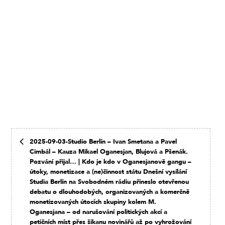
2025-09-03-Studio Berlín – Ivan Smetana a Pavel
Cimbál – Kauza Mikael Oganesjan, Blujová a Pšenák.
Pozvání přijal… | Kdo je kdo v Oganesjanově gangu –
útoky, monetizace a (ne)činnost státu Dnešní vysílání
Studia Berlín na Svobodném rádiu přineslo otevřenou
debatu o dlouhodobých, organizovaných a komerčně
monetizovaných útocích skupiny kolem M.
Oganesjana – od narušování politických akcí a
petičních míst přes šikanu novinářů až po vyhrožování