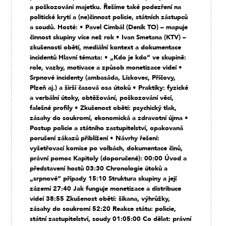
a poškozování majetku. Řešíme také podezření na
politické krytí a (ne)činnost policie, státních zástupců
a soudů. Hosté: • Pavel Cimbál (Deník TO) – mapuje
činnost skupiny více než rok • Ivan Smetana (KTV) –
zkušenosti obětí, mediální kontext a dokumentace
incidentů Hlavní témata: • „Kdo je kdo“ ve skupině:
role, vazby, motivace a způsob monetizace videí •
Srpnové incidenty (ambasáda, Lískovec, Příčovy,
Plzeň aj.) a širší časová osa útoků • Praktiky: fyzické
a verbální útoky, obtěžování, poškozování věcí,
falešné profily • Zkušenost obětí: psychický tlak,
zásahy do soukromí, ekonomická a zdravotní újma •
Postup policie a státního zastupitelství, opakovaná
porušení zákazů přiblížení • Návrhy řešení:
vyšetřovací komise po volbách, dokumentace činů,
právní pomoc Kapitoly (doporučené): 00:00 Úvod a
představení hostů 03:30 Chronologie útoků a
„srpnové“ případy 15:10 Struktura skupiny a její
zázemí 27:40 Jak funguje monetizace a distribuce
videí 38:55 Zkušenost obětí: šikana, výhrůžky,
zásahy do soukromí 52:20 Reakce státu: policie,
státní zastupitelství, soudy 01:05:00 Co dělat: právní