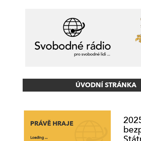
Primary
ÚVODNÍ STRÁNKA
Navigation
2025
PRÁVĚ HRAJE
bezp
Stát
Loading ...