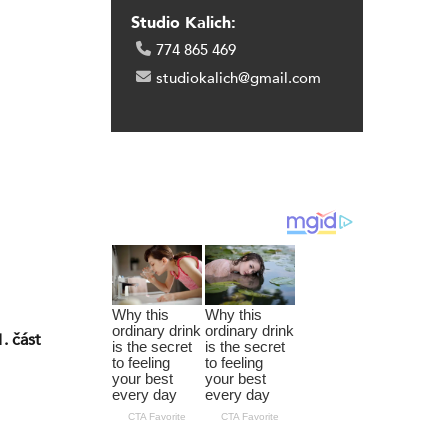
Studio Kalich:
774 865 469
studiokalich@gmail.com
. část