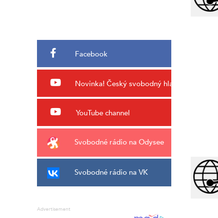
Facebook
Novinka!
Český svobodný hlas
YouTube channel
Svobodné rádio na Odysee
Svobodné rádio na VK
Advertisement