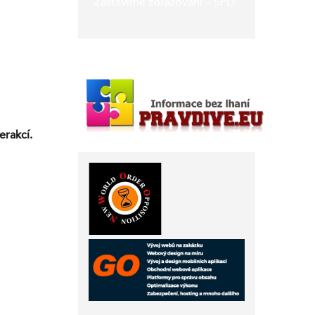
Zastavíme zdražování – SPD
erakcí.