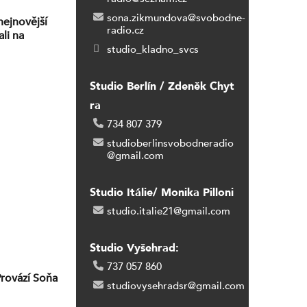
sona.zikmundova@svobodne-
nejnovější
radio.cz
li na
studio_kladno_svcs
Studio Berlín / Zdeněk Chyt
ra
734 807 379
studioberlinsvobodneradio
@gmail.com
Studio Itálie/ Monika Pilloni
studio.italie21@gmail.com
Studio Vyšehrad:
737 057 860
Provází Soňa
studiovysehradsr@gmail.com