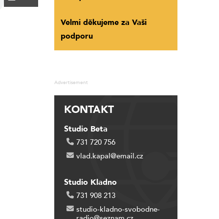
Velmi děkujeme za Vaši
podporu
Advertisement
KONTAKT
Studio Beta
731 720 756
vlad.kapal@email.cz
Studio Kladno
731 908 213
studio-kladno-svobodne-
radio@seznam.cz