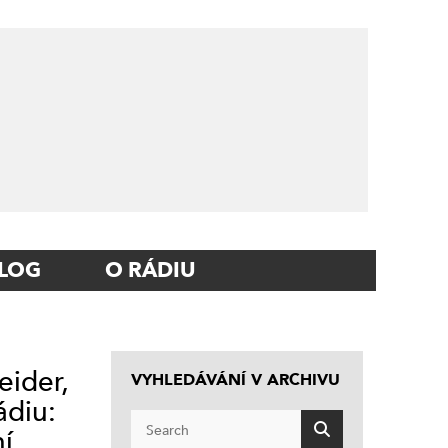
LOG
O RÁDIU
eider,
VYHLEDÁVÁNÍ V ARCHIVU
ádiu:
ní