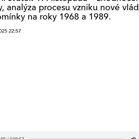
y, analýza procesu vzniku nové vlád
STUDIO VYŠEHRAD
mínky na roky 1968 a 1989.
STUDIO KALICH
OSTATNÍ
STUDIO LÍPA PRAHA
025 22:57
(VYSÍLÁNÍ
UKONČENO)
SERVISNÍ STUDIO
(VYSÍLÁNÍ
UKONČENO)
TAPIN RADIO
(VYSÍLÁNÍ
UKONČENO)
SERVISNÍ STUDIO
PROSTĚJOV