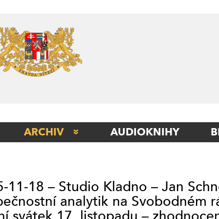
Skip
to
content
ARCHIV
AUDIOKNIHY
B
STUDIO BERLÍN
STUDIO BETA
-11-18 – Studio Kladno – Jan Schn
STUDIO ITÁLIE
ečnostní analytik na Svobodném r
STUDIO KLADNO
ní svátek 17. listopadu – zhodnoce