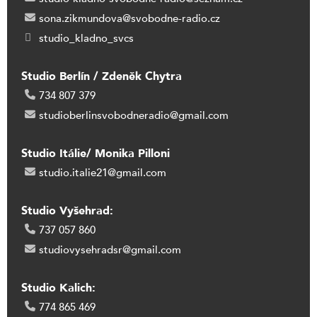
sona.zikmundova@svobodne-radio.cz
studio_kladno_svcs
Studio Berlín / Zdeněk Chytra
734 807 379
studioberlinsvobodneradio@gmail.com
Studio Itálie/ Monika Pilloni
studio.italie21@gmail.com
Studio Vyšehrad:
737 057 860
studiovysehradsr@gmail.com
Studio Kalich:
774 865 469