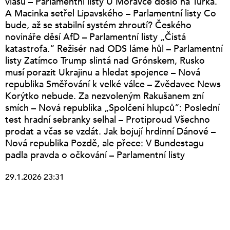
vlasů – Parlamentní listy U Moravce došlo na Turka.
A Macinka setřel Lipavského – Parlamentní listy Co
bude, až se stabilní systém zhroutí? Českého
novináře děsí AfD – Parlamentní listy „Čistá
katastrofa.“ Režisér nad ODS láme hůl – Parlamentní
listy Zatímco Trump slintá nad Grónskem, Rusko
musí porazit Ukrajinu a hledat spojence – Nová
republika Směřování k velké válce – Zvědavec News
Korýtko nebude. Za nezvoleným Rakušanem zní
smích – Nová republika „Spolčení hlupců“: Poslední
test hradní sebranky selhal – Protiproud Všechno
prodat a včas se vzdát. Jak bojují hrdinní Dánové –
Nová republika Pozdě, ale přece: V Bundestagu
padla pravda o očkování – Parlamentní listy
29.1.2026 23:31