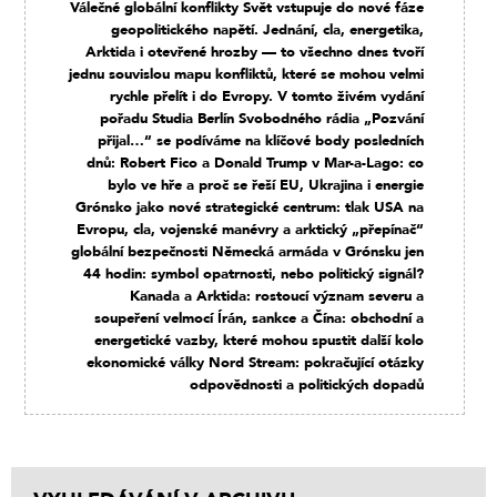
Válečné globální konflikty Svět vstupuje do nové fáze
geopolitického napětí. Jednání, cla, energetika,
Arktida i otevřené hrozby — to všechno dnes tvoří
jednu souvislou mapu konfliktů, které se mohou velmi
rychle přelít i do Evropy. V tomto živém vydání
pořadu Studia Berlín Svobodného rádia „Pozvání
přijal…“ se podíváme na klíčové body posledních
dnů: Robert Fico a Donald Trump v Mar-a-Lago: co
bylo ve hře a proč se řeší EU, Ukrajina i energie
Grónsko jako nové strategické centrum: tlak USA na
Evropu, cla, vojenské manévry a arktický „přepínač“
globální bezpečnosti Německá armáda v Grónsku jen
44 hodin: symbol opatrnosti, nebo politický signál?
Kanada a Arktida: rostoucí význam severu a
soupeření velmocí Írán, sankce a Čína: obchodní a
energetické vazby, které mohou spustit další kolo
ekonomické války Nord Stream: pokračující otázky
odpovědnosti a politických dopadů