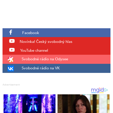
Facebook
Novinka!
Český svobodný hlas
YouTube channel
Svobodné rádio na Odysee
Svobodné rádio na VK
Advertisement