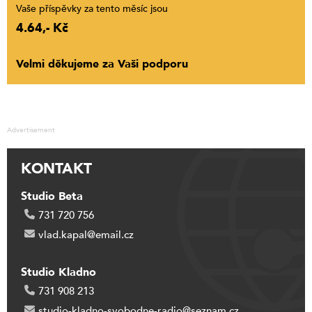
Vaše příspěvky za tento měsíc jsou
4.64,- Kč
Velmi děkujeme za Vaši podporu
Advertisement
KONTAKT
Studio Beta
731 720 756
vlad.kapal@email.cz
Studio Kladno
731 908 213
studio-kladno-svobodne-radio@seznam.cz