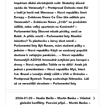
Impérium dluhů okrádajících svět: Skutečný důvod
vpádu do Venezuely? – Protiproud Dohoda mezi EU
a Indií je horší než Mercosur – Nová republika Smrt
Evropy – Zvědavec News Co Čína tiše udělala pro
Venezuelu? – Zvědavec News „2+kk“ na pražském
sídlišti, nebo velký apartmán na Kanárech? –
Parlamentní listy Šikovné mladé pirátky, smál se
Babiš. A přišla smršť – Parlamentní listy Muniční
iniciativa? Ta plechovka s červy dost smrdí –
Parlamentní listy Být Rusem, mám stažené půlky a
jednám – Nová republika Když se současný papaláš
dostane k veřejným penězům… – Nová republika
Komandýři AZOVA hromadně zatýkáni pro korupci s
drony – Nová republika Takhle se to dělá! Aneb jak
jednat s prezidentem – Nová republika Myš, která
řve: Brusel a Londýn chtějí válčit s USA o Grónsko –
Protiproud Bystroň: Trump zachraňuje Německo. Lidi
už se nerozhlíží strachem – Parlamentní listy
2026-01-20 – Studio Berlín – Martin Benko – Válečné
globální konflikty. Pozvání přijal… Martin Benko –