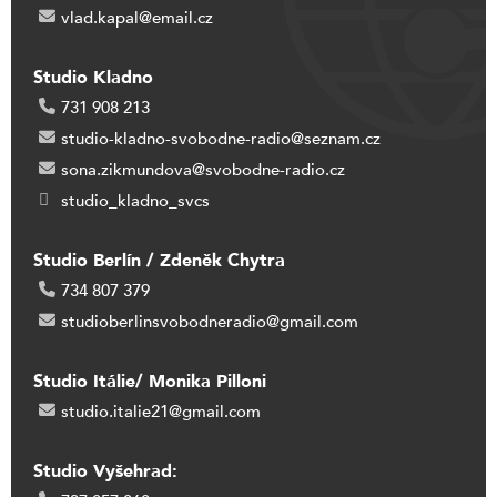
vlad.kapal@email.cz
Studio Kladno
731 908 213
studio-kladno-svobodne-radio@seznam.cz
sona.zikmundova@svobodne-radio.cz
studio_kladno_svcs
Studio Berlín / Zdeněk Chytra
734 807 379
studioberlinsvobodneradio@gmail.com
Studio Itálie/ Monika Pilloni
studio.italie21@gmail.com
Studio Vyšehrad: