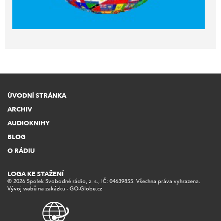
ÚVODNÍ STRÁNKA
ARCHIV
AUDIOKNIHY
BLOG
O RÁDIU
LOGA KE STAŽENÍ
© 2026 Spolek Svobodné rádio, z. s., IČ: 04639855. Všechna práva vyhrazena.
Vývoj webů na zakázku - GO-Globe.cz