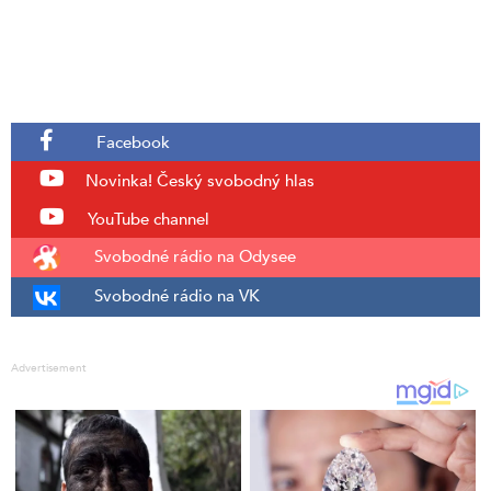
Facebook
Novinka!
Český svobodný hlas
YouTube channel
Svobodné rádio na Odysee
Svobodné rádio na VK
Advertisement