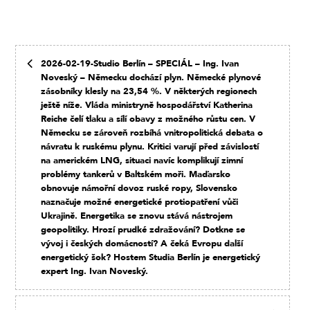
2026-02-19-Studio Berlín – SPECIÁL – Ing. Ivan
Noveský – Německu dochází plyn. Německé plynové
zásobníky klesly na 23,54 %. V některých regionech
ještě níže. Vláda ministryně hospodářství Katherina
Reiche čelí tlaku a sílí obavy z možného růstu cen. V
Německu se zároveň rozbíhá vnitropolitická debata o
návratu k ruskému plynu. Kritici varují před závislostí
na americkém LNG, situaci navíc komplikují zimní
problémy tankerů v Baltském moři. Maďarsko
obnovuje námořní dovoz ruské ropy, Slovensko
naznačuje možné energetické protiopatření vůči
Ukrajině. Energetika se znovu stává nástrojem
geopolitiky. Hrozí prudké zdražování? Dotkne se
vývoj i českých domácností? A čeká Evropu další
energetický šok? Hostem Studia Berlín je energetický
expert Ing. Ivan Noveský.