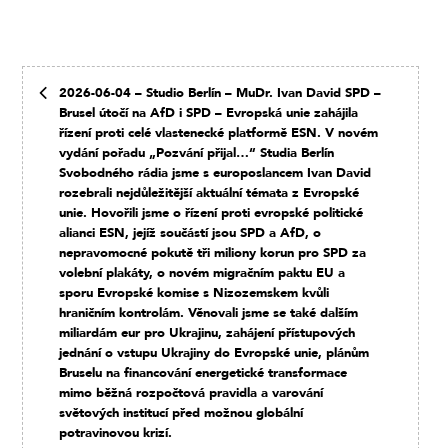
2026-06-04 – Studio Berlín – MuDr. Ivan David SPD –
Brusel útočí na AfD i SPD – Evropská unie zahájila
řízení proti celé vlastenecké platformě ESN. V novém
vydání pořadu „Pozvání přijal…“ Studia Berlín
Svobodného rádia jsme s europoslancem Ivan David
rozebrali nejdůležitější aktuální témata z Evropské
unie. Hovořili jsme o řízení proti evropské politické
alianci ESN, jejíž součástí jsou SPD a AfD, o
nepravomocné pokutě tři miliony korun pro SPD za
volební plakáty, o novém migračním paktu EU a
sporu Evropské komise s Nizozemskem kvůli
hraničním kontrolám. Věnovali jsme se také dalším
miliardám eur pro Ukrajinu, zahájení přístupových
jednání o vstupu Ukrajiny do Evropské unie, plánům
Bruselu na financování energetické transformace
mimo běžná rozpočtová pravidla a varování
světových institucí před možnou globální
potravinovou krizí.