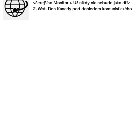
včerejšího Monitoru. Už nikdy nic nebude jako dřív
2. část. Den Kanady pod dohledem komunistického
státu. V Ghaně se šíří virus marburg. Tuhle ostudu si
fakt za rámeček nedáme. Čiň čertu dobře, peklem
se ti odmění. Revoluce ve školství?