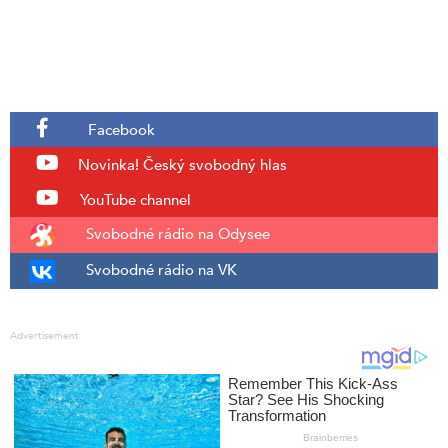
Facebook
Novinka!
Český svobodný hlas
YouTube channel
Svobodné rádio na Odysee
Svobodné rádio na VK
Advertisement