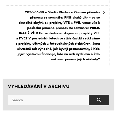
2026-06-08 – Studio Kladno – Záznam přímého
přenosu ze semináře: Příliš drahý vítr – co se
skutečně skrývá za projekty VTE a FVE. veme vás k
poslechu přímého přenosu ze semináře: PŘÍLIŠ
DRAHÝ VÍTR Co se skutečně skrývá za projekty VTE
a FVE? V posledních letech se stále častěji setkáváme
s projekty větrných a fotovoltaických elektráren. Jsou
skutečně tak výhodné, jak bývají prezentovány? Kdo
jejich výstavbu financuje, kdo na nich vydělává a kdo
nakonec ponese jejich náklady?
VYHLEDÁVÁNÍ V ARCHIVU