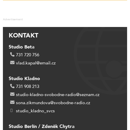
Advertisement
KONTAKT
Studio Beta
731 720 756
vlad.kapal@email.cz
Studio Kladno
731 908 213
studio-kladno-svobodne-radio@seznam.cz
sona.zikmundova@svobodne-radio.cz
studio_kladno_svcs
Studio Berlín / Zdeněk Chytra