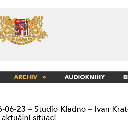
Skip
to
content
ARCHIV
AUDIOKNIHY
B
STUDIO BERLÍN
STUDIO BETA
-06-23 – Studio Kladno – Ivan Krat
STUDIO ITÁLIE
aktuální situací
STUDIO KLADNO