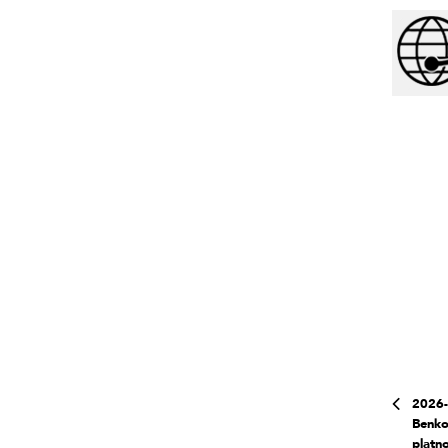
2026-
Benko
platn