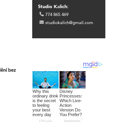
Studio Kalich:
774 865 469
studiokalich@gmail.com
dění bez