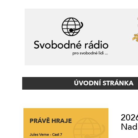
Primary
ÚVODNÍ STRÁNKA
Navigation
2026
PRÁVĚ HRAJE
Nad 
Jules Verne - Cast 7