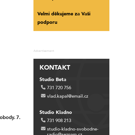
Velmi děkujeme za Vaši
podporu
Advertisement
KONTAKT
Studio Beta
731 720 756
vlad.kapal@email.cz
Studio Kladno
obody. 7.
731 908 213
studio-kladno-svobodne-
radio@seznam.cz