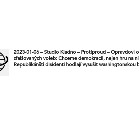
2023-01-06 – Studio Kladno – Protiproud – Opravdoví 
zfalšovaných voleb: Chceme demokracii, nejen hru na ni
Republikánští disidenti hodlají vysušit washingtonskou 
nemá Kevin McCarthy podporu 20 rebelů? Zaskočí Bide
se na to ODS?