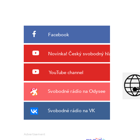
Facebook
Novinka!
Český svobodný hlas
YouTube channel
Svobodné rádio na Odysee
Svobodné rádio na VK
Advertisement