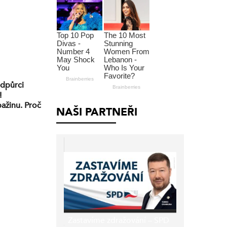
odpůrci
!
bažinu. Proč
NAŠI PARTNEŘI
novci? Dívá
Zastavíme zdražování – SPD