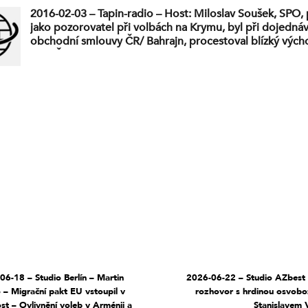
2016-02-03 – Tapin-radio – Host: Miloslav Soušek, SPO, 
jako pozorovatel při volbách na Krymu, byl při dojedná
obchodní smlouvy ČR/ Bahrajn, procestoval blízký výcho
let v Číně
06-18 – Studio Berlín – Martin
2026-06-22 – Studio AZbest 
 – Migrační pakt EU vstoupil v
rozhovor s hrdinou osvobo
ost – Ovlivnění voleb v Arménii a
Stanislavem