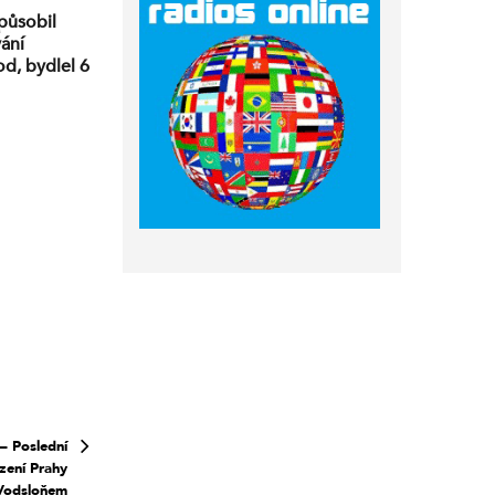
působil
vání
d, bydlel 6
– Poslední
zení Prahy
 Vodsloňem