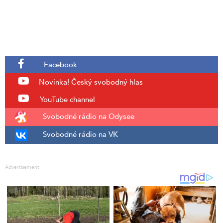
Facebook
Novinka!
Český svobodný hlas
YouTube channel
Svobodné rádio na Odysee
Svobodné rádio na VK
Advertisement