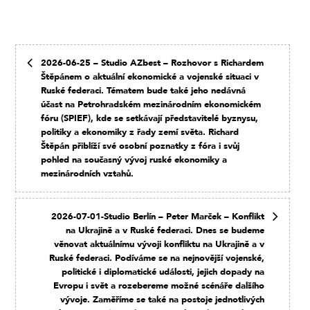
2026-06-25 – Studio AZbest – Rozhovor s Richardem
Štěpánem o aktuální ekonomické a vojenské situaci v
Ruské federaci. Tématem bude také jeho nedávná
účast na Petrohradském mezinárodním ekonomickém
fóru (SPIEF), kde se setkávají představitelé byznysu,
politiky a ekonomiky z řady zemí světa. Richard
Štěpán přiblíží své osobní poznatky z fóra i svůj
pohled na současný vývoj ruské ekonomiky a
mezinárodních vztahů.
2026-07-01-Studio Berlín – Peter Marček – Konflikt
na Ukrajině a v Ruské federaci. Dnes se budeme
věnovat aktuálnímu vývoji konfliktu na Ukrajině a v
Ruské federaci. Podíváme se na nejnovější vojenské,
politické i diplomatické události, jejich dopady na
Evropu i svět a rozebereme možné scénáře dalšího
vývoje. Zaměříme se také na postoje jednotlivých