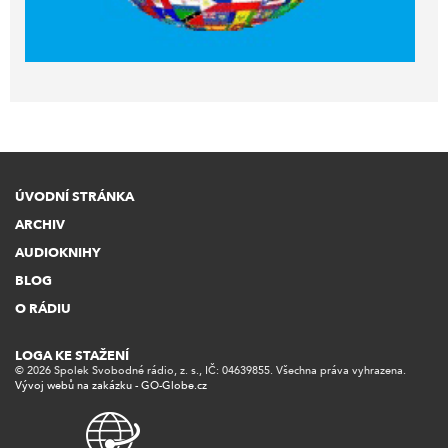
ÚVODNÍ STRÁNKA
ARCHIV
AUDIOKNIHY
BLOG
O RÁDIU
LOGA KE STAŽENÍ
© 2026 Spolek Svobodné rádio, z. s., IČ: 04639855. Všechna práva vyhrazena.
Vývoj webů na zakázku - GO-Globe.cz