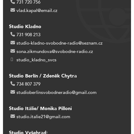
731 720 756
vlad.kapal@email.cz
Studio Kladno
731 908 213
studio-kladno-svobodne-radio@seznam.cz
sona.zikmundova@svobodne-radio.cz
studio_kladno_svcs
Studio Berlín / Zdeněk Chytra
734 807 379
studioberlinsvobodneradio@gmail.com
Studio Itálie/ Monika Pilloni
studio.italie21@gmail.com
Studio Vyšehrad: