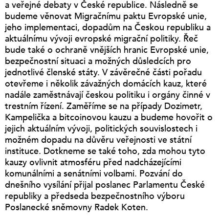
a veřejné debaty v České republice. Následně se
budeme věnovat Migračnímu paktu Evropské unie,
jeho implementaci, dopadům na Českou republiku a
aktuálnímu vývoji evropské migrační politiky. Řeč
bude také o ochraně vnějších hranic Evropské unie,
bezpečnostní situaci a možných důsledcích pro
jednotlivé členské státy. V závěrečné části pořadu
otevřeme i několik závažných domácích kauz, které
nadále zaměstnávají českou politiku i orgány činné v
trestním řízení. Zaměříme se na případy Dozimetr,
Kampelička a bitcoinovou kauzu a budeme hovořit o
jejich aktuálním vývoji, politických souvislostech i
možném dopadu na důvěru veřejnosti ve státní
instituce. Dotkneme se také toho, zda mohou tyto
kauzy ovlivnit atmosféru před nadcházejícími
komunálními a senátními volbami. Pozvání do
dnešního vysílání přijal poslanec Parlamentu České
republiky a předseda bezpečnostního výboru
Poslanecké sněmovny Radek Koten.