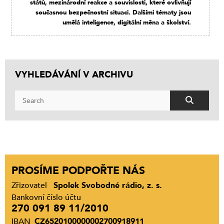
států, mezinárodní reakce a souvislosti, které ovlivňují
současnou bezpečnostní situaci. Dalšími tématy jsou
umělá inteligence, digitální měna a školství.
VYHLEDÁVÁNÍ V ARCHIVU
PROSÍME PODPOŘTE NÁS
Zřizovatel
Spolek Svobodné rádio, z. s.
Bankovní číslo účtu
270 091 89 11/2010
IBAN
CZ6520100000002700918911