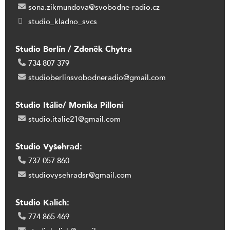
sona.zikmundova@svobodne-radio.cz
studio_kladno_svcs
Studio Berlín / Zdeněk Chytra
734 807 379
studioberlinsvobodneradio@gmail.com
Studio Itálie/ Monika Pilloni
studio.italie21@gmail.com
Studio Vyšehrad:
737 057 860
studiovysehradsr@gmail.com
Studio Kalich:
774 865 469