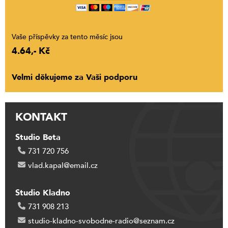
Vaše příspěvky za tento měsíc jsou
4.64,- Kč
Velmi děkujeme za Vaši podporu
KONTAKT
Studio Beta
731 720 756
vlad.kapal@email.cz
Studio Kladno
731 908 213
studio-kladno-svobodne-radio@seznam.cz