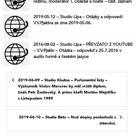
režimu, moderátor T. Doležal a hosté – část. záznam
z Pietního aktu v Praze k památce SNP, delegace
NR a Velvyslanec ze Slovenska (org. ČSBS)
2019-05-12 – Studio Lípa – Otázky a odpovedi
V.V.Pjakina ze dne 2019-05-06.
2016-08-02 – Studio Lípa – PŘEVZATO Z YOUTUBE
– V.V.Pjakin – Otázka – odpověď z 25.7.2016 v
audio formě a českém jazyce
2019-06-09 – Studio Kladno – Parlamentní listy –
Výzkumník Václav Moravec by měl vrátit diplom,
žádá Petr Žantovský. A prima kšeft Martina Mejstříka
s Listopadem 1989
2019-06-10 – Studio Beta – Nad dopisy posluchačů s
interakcí.