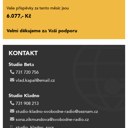
Vaše příspěvky za tento měsíc jsou
6.077,- Kč
Velmi děkujeme za Vaši podporu
KONTAKT
Studio Beta
731 720 756
vlad.kapal@email.cz
Studio Kladno
731 908 213
studio-kladno-svobodne-radio@seznam.cz
sona.zikmundova@svobodne-radio.cz
studio_kladno_svcs