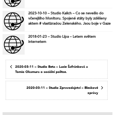
2023-10-10 – Studio Kalich – Co se nevešlo do
včerejšího Monitoru. Spojené státy byly zděšeny
aktem # vlastizradou Zelenského. Jsou boje v Gaze
a Izraeli “falešnou vlajkou”? Nejdřív Ukrajina, potom
Izrael. Evropská komise trvá na volném pohybu
2018-01-23 – Studio Lípa – Letem světem
imigrantů po EU. Slovensko umí překvapit. Je
internetem
prezident Pavel svůj, či Petra Koláře? Kde je láska k
lidem? Drzost mládí a politika.
2020-03-11 – Studio Beta – Lucie Šafránková a
Tomio Okamura o sociální politce.
2020-03-11 – Studio Zpravodajství – Bleskové
zprávy