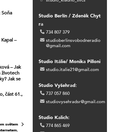
studio_kladno_svcs
: Soňa
Studio Berlín / Zdeněk Chyt
ra
734 807 379
 Kapal –
studioberlinsvobodneradio
@gmail.com
Studio Itálie/ Monika Pilloni
ková – Jak
studio.italie21@gmail.com
a životech
ky? Jak se
 soukromém
Studio Vyšehrad:
 o kterých
737 057 860
, část 61.,
studiovysehradsr@gmail.com
Studio Kalich:
tem světem
774 865 469
nternetem.