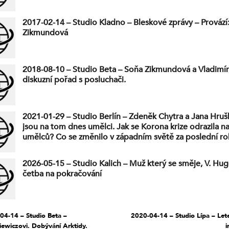
2017-02-14 – Studio Kladno – Bleskové zprávy – Provází
Zikmundová
2018-08-10 – Studio Beta – Soňa Zikmundová a Vladimír
diskuzní pořad s posluchači.
2021-01-29 – Studio Berlín – Zdeněk Chytra a Jana Hruš
jsou na tom dnes umělci. Jak se Korona krize odrazila n
umělců? Co se změnilo v západním světě za poslední ro
agresivita levicových aktivistů odrazila na profesním a
životě Jany Hruškové? Poodkryjeme tajemství a pozadí,
2026-05-15 – Studio Kalich – Muž který se směje, V. Hugo
ještě nebyla řeč.
četba na pokračování
04-14 – Studio Beta –
2020-04-14 – Studio Lípa – Le
iewiczovi. Dobývání Arktidy.
i