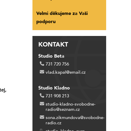
Velmi děkujeme za Vaši
podporu
KONTAKT
Studio Beta
731 720 756
vlad.kapal@email.cz
Studio Kladno
ej,
731 908 213
studio-kladno-svobodne-
radio@seznam.cz
sona.zikmundova@svobodne-
radio.cz