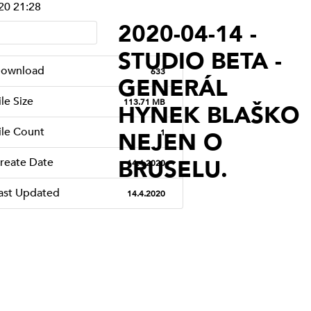
20 21:28
STUDIO VYŠEHRAD
2020-04-14 -
STUDIO KALICH
STUDIO BETA -
OSTATNÍ
STUDIO LÍPA PRAHA
ownload
633
GENERÁL
(VYSÍLÁNÍ
ile Size
113.71 MB
HYNEK BLAŠKO
UKONČENO)
ile Count
1
NEJEN O
SERVISNÍ STUDIO
(VYSÍLÁNÍ
BRUSELU.
reate Date
14.4.2020
UKONČENO)
ast Updated
14.4.2020
TAPIN RADIO
(VYSÍLÁNÍ
UKONČENO)
SERVISNÍ STUDIO
PROSTĚJOV