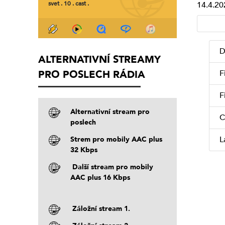
svet . 10 . cast .
14.4.20
D
ALTERNATIVNÍ STREAMY
PRO POSLECH RÁDIA
F
F
Alternativní stream pro
C
poslech
L
Strem pro mobily AAC plus
32 Kbps
Další stream pro mobily
AAC plus 16 Kbps
Záložní stream 1.