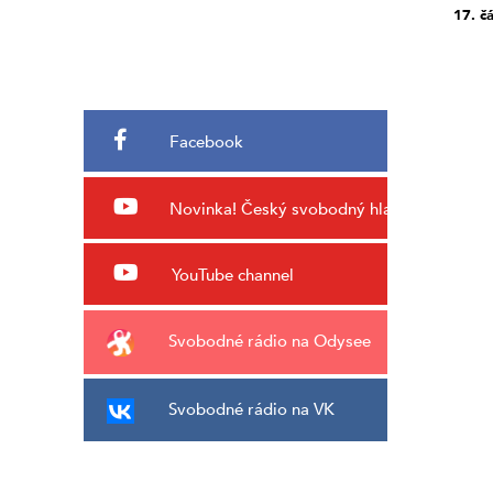
17. čá
Facebook
Novinka!
Český svobodný hlas
YouTube channel
Svobodné rádio na Odysee
Svobodné rádio na VK