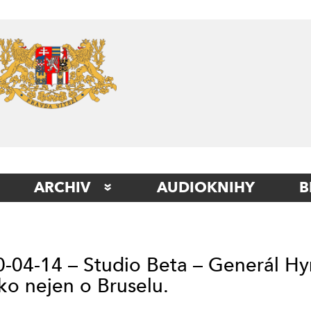
Skip
to
content
ARCHIV
AUDIOKNIHY
B
STUDIO BERLÍN
STUDIO BETA
-04-14 – Studio Beta – Generál H
STUDIO ITÁLIE
ko nejen o Bruselu.
STUDIO KLADNO