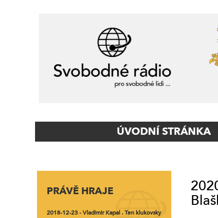
Primary
ÚVODNÍ STRÁNKA
Navigation
2020
PRÁVĚ HRAJE
Blaš
2018-12-23 - Vladimir Kapal . Ten klukovsky