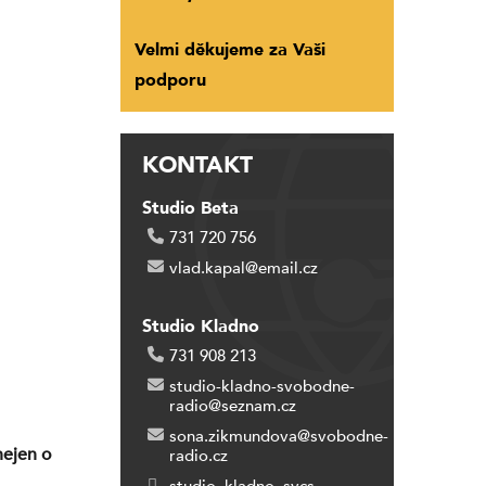
Velmi děkujeme za Vaši
podporu
KONTAKT
Studio Beta
731 720 756
vlad.kapal@email.cz
Studio Kladno
731 908 213
studio-kladno-svobodne-
radio@seznam.cz
sona.zikmundova@svobodne-
nejen o
radio.cz