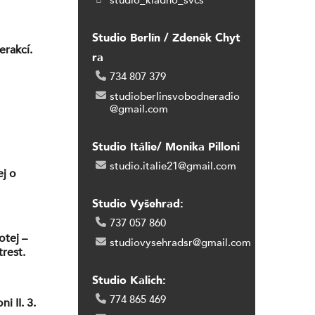
studio_kladno_svcs
Studio Berlín / Zdeněk Chyt
erakcí.
ra
734 807 379
studioberlinsvobodneradio
@gmail.com
Studio Itálie/ Monika Pilloni
studio.italie21@gmail.com
ej o
Studio Vyšehrad:
737 057 860
otej –
studiovysehradsr@gmail.com
trest.
Studio Kalich:
774 865 469
i II. 3.