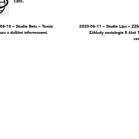
část.
06-10 – Studio Beta – Tomio
2020-06-11 – Studio Lípa – ZZM
ra s dalšími informacemi.
Základy sociologie 5.část 
vzd