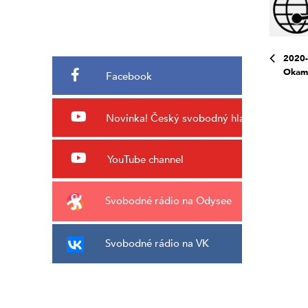
2020-
Okamu
Facebook
Novinka!
Český svobodný hlas
YouTube channel
Svobodné rádio na Odysee
Svobodné rádio na VK