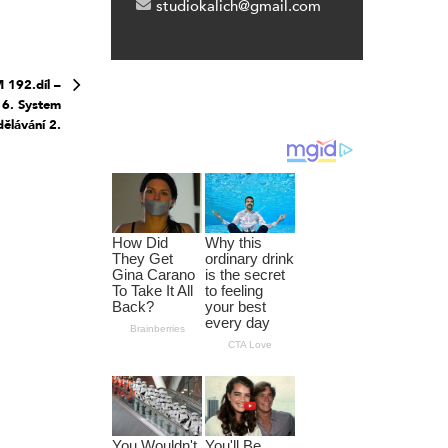
studiokalich@gmail.com
 192.díl –
16. System
ělávání 2.