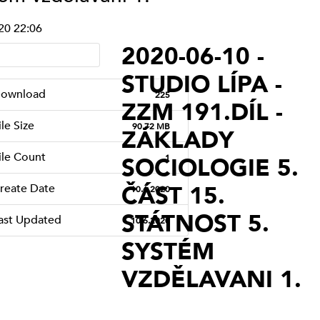
STUDIO VYŠEHRAD
20 22:06
STUDIO KALICH
2020-06-10 -
OSTATNÍ
STUDIO LÍPA PRAHA
STUDIO LÍPA -
(VYSÍLÁNÍ
ownload
225
ZZM 191.DÍL -
UKONČENO)
ile Size
90.72 MB
ZÁKLADY
SERVISNÍ STUDIO
ile Count
1
SOCIOLOGIE 5.
(VYSÍLÁNÍ
UKONČENO)
ČÁST 15.
reate Date
10.6.2020
TAPIN RADIO
STÁTNOST 5.
ast Updated
10.6.2020
(VYSÍLÁNÍ
SYSTÉM
UKONČENO)
VZDĚLAVANI 1.
SERVISNÍ STUDIO
PROSTĚJOV