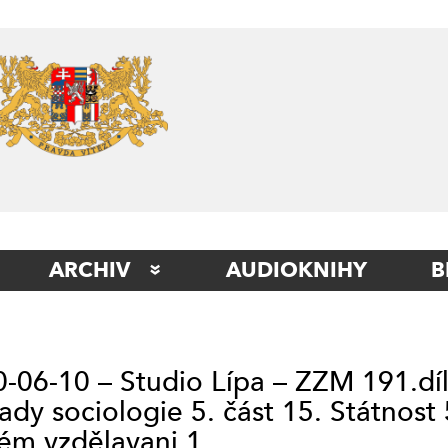
Skip
to
content
ARCHIV
AUDIOKNIHY
B
STUDIO BERLÍN
STUDIO BETA
-06-10 – Studio Lípa – ZZM 191.díl
STUDIO ITÁLIE
ady sociologie 5. část 15. Státnost 
STUDIO KLADNO
ém vzdělavani 1.