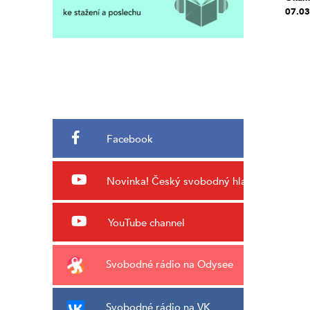
07.03
Facebook
Novinka!
Český svobodný hlas
YouTube channel
Svobodné rádio na Odysee
Svobodné rádio na VK