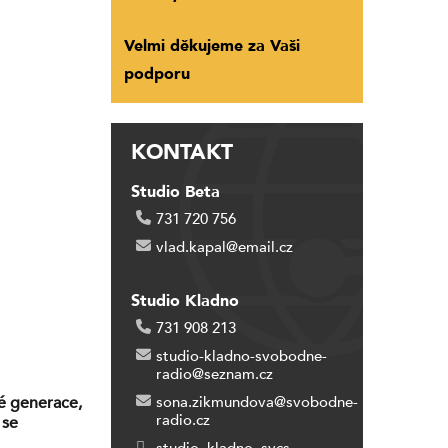
Velmi děkujeme za Vaši
podporu
KONTAKT
Studio Beta
731 720 756
vlad.kapal@email.cz
Studio Kladno
731 908 213
studio-kladno-svobodne-
radio@seznam.cz
dé generace,
sona.zikmundova@svobodne-
radio.cz
 se