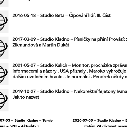
2016-05-18 – Studio Beta – Čipování lidí. III. část
2017-03-09 – Studio Kladno – Písničky na přání Provází:
Zikmundová a Martin Dukát
2021-05-27 – Studio Kalich – Monitor, procházka zpráva
informacemi a názory . USA přiznaly . Maroko vyhrožuje
dalším uvolněním hranic . Je normální . Pendrek někdy n
Dominik .
2019-10-27 – Studio Kladno – Nekorektní fejetony Ivana
Jak to nazvat
07-03 – Studio Kladno – Tomio
2020-07-05 – Studio Kladno – B
ra – SPD – Aktuality z
státům V4 diktovat příje