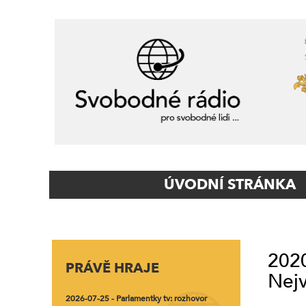
Primary
ÚVODNÍ STRÁNKA
Navigation
2020
PRÁVĚ HRAJE
Nejv
2026-07-25 - Parlamentky tv: rozhovor