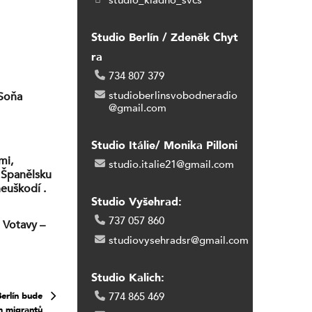
studio_kladno_svcs
Studio Berlín / Zdeněk Chyt
ra
734 807 379
studioberlinsvobodneradio
 Soňa
@gmail.com
Studio Itálie/ Monika Pilloni
mi,
studio.italie21@gmail.com
 Španělsku
euškodí .
Studio Vyšehrad:
737 057 860
 Votavy –
studiovysehradsr@gmail.com
Studio Kalich:
erlín bude
774 865 469
m migrantů