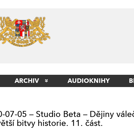
Skip
to
content
ARCHIV
AUDIOKNIHY
B
STUDIO BERLÍN
STUDIO BETA
-07-05 – Studio Beta – Dějiny váleč
STUDIO ITÁLIE
ětší bitvy historie. 11. část.
STUDIO KLADNO