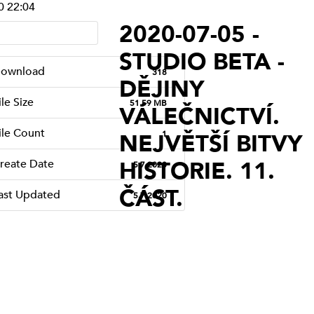
0 22:04
STUDIO VYŠEHRAD
2020-07-05 -
STUDIO KALICH
STUDIO BETA -
OSTATNÍ
STUDIO LÍPA PRAHA
ownload
318
DĚJINY
(VYSÍLÁNÍ
ile Size
51.59 MB
VÁLEČNICTVÍ.
UKONČENO)
ile Count
1
NEJVĚTŠÍ BITVY
SERVISNÍ STUDIO
(VYSÍLÁNÍ
HISTORIE. 11.
reate Date
5.7.2020
UKONČENO)
ČÁST.
ast Updated
5.7.2020
TAPIN RADIO
(VYSÍLÁNÍ
UKONČENO)
SERVISNÍ STUDIO
PROSTĚJOV