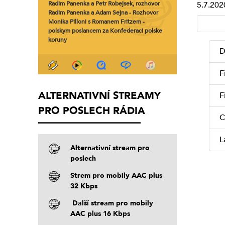
Radim Panenka a Petr Robejsek, rozhovor
5.7.202
Radim Panenka a Adam Sejna - Rozhovor
Monika Pilloni s Romanem Fritzem -
polskym poslancem za Konfederaci polske
koruny
D
F
ALTERNATIVNÍ STREAMY
F
PRO POSLECH RÁDIA
C
L
Alternativní stream pro
poslech
Strem pro mobily AAC plus
32 Kbps
Další stream pro mobily
AAC plus 16 Kbps