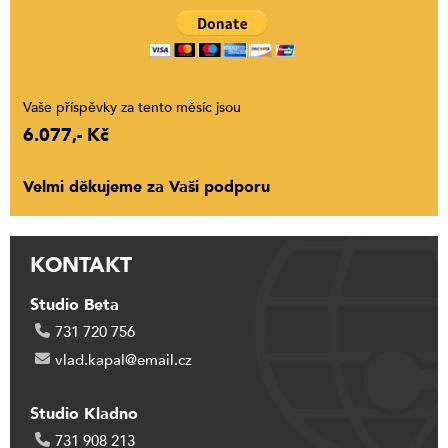
Vaše příspěvky za tento měsíc jsou
6.077,- Kč
Velmi děkujeme za Vaši podporu
KONTAKT
Studio Beta
731 720 756
vlad.kapal@email.cz
Studio Kladno
731 908 213