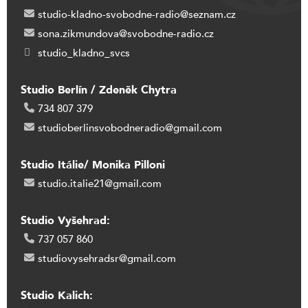
studio-kladno-svobodne-radio@seznam.cz
sona.zikmundova@svobodne-radio.cz
studio_kladno_svcs
Studio Berlín / Zdeněk Chytra
734 807 379
studioberlinsvobodneradio@gmail.com
Studio Itálie/ Monika Pilloni
studio.italie21@gmail.com
Studio Vyšehrad:
737 057 860
studiovysehradsr@gmail.com
Studio Kalich: