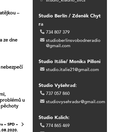
studio_kladno_svcs
atějkou –
Studio Berlín / Zdeněk Chyt
ra
734 807 379
na ze dne
studioberlinsvobodneradio
@gmail.com
Studio Itálie/ Monika Pilloni
O nebezpečí
studio.italie21@gmail.com
Studio Vyšehrad:
737 057 860
mi,
h problémů u
studiovysehradsr@gmail.com
í pěchoty
olívka:
Studio Kalich:
rajinizace.
a – SPD –
774 865 469
4.08.2020.