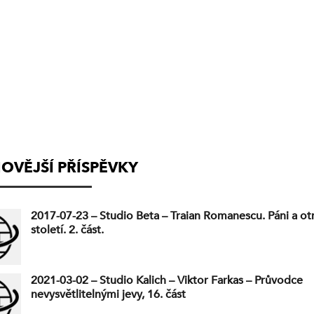
(VYSÍLÁNÍ
UKONČENO)
OVĚJŠÍ PŘÍSPĚVKY
2017-07-23 – Studio Beta – Traian Romanescu. Páni a ot
století. 2. část.
2021-03-02 – Studio Kalich – Viktor Farkas – Průvodce
nevysvětlitelnými jevy, 16. část