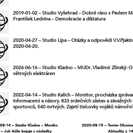
2019-01-02 – Studio Vyšehrad – Dobré ráno s Pavlem M
František Ledvina – Demokracie a diktatura
2020-04-27 – Studio Lípa – Otázky a odpovědi V.V.Pjaki
2020-04-20.
2026-06-16 – Studio Kladno – MUDr. Vladimír Zlínský: 
větrných elektráren
2022-04-14 – Studio Kalich – Monitor, procházka zpráva
informacemi a názory. 833 srdečních zástav a závažnýc
sportovců, 540 mrtvých. Zajetí tisícovky vojáků námořn
ozbrojených sil Ukrajiny nesmí být zamlčeno. Zakázaný P
Oděsa se nesmí. Ztrácíme národní identitu, pokračuje Uk
Mezi cizinci v cizí zemi. Nekorektní fejeton.
08-14 – Studio Kladno – Monika
2020-08-15 – Tomio Okamur
i – Jak Itálie bojuje s následky
Aktuality z 1