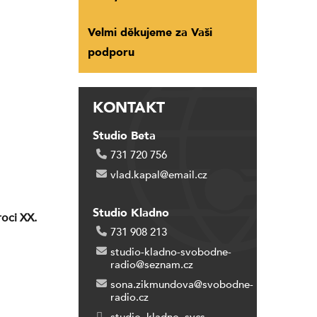
Velmi děkujeme za Vaši
podporu
KONTAKT
Studio Beta
731 720 756
vlad.kapal@email.cz
Studio Kladno
roci XX.
731 908 213
studio-kladno-svobodne-
radio@seznam.cz
sona.zikmundova@svobodne-
radio.cz