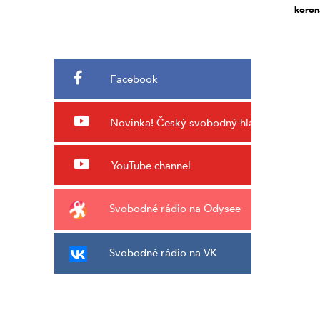
koron
Facebook
Novinka!
Český svobodný hlas
YouTube channel
Svobodné rádio na Odysee
Svobodné rádio na VK