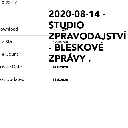
20 23:17
STUDIO VYŠEHRAD
2020-08-14 -
STUDIO KALICH
STUDIO
OSTATNÍ
STUDIO LÍPA PRAHA
ownload
259
ZPRAVODAJSTVÍ
(VYSÍLÁNÍ
ile Size
17.08 MB
- BLESKOVÉ
UKONČENO)
ile Count
1
ZPRÁVY .
SERVISNÍ STUDIO
(VYSÍLÁNÍ
reate Date
14.8.2020
UKONČENO)
ast Updated
14.8.2020
TAPIN RADIO
(VYSÍLÁNÍ
UKONČENO)
SERVISNÍ STUDIO
PROSTĚJOV