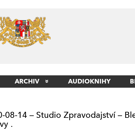
Skip
to
content
ARCHIV
AUDIOKNIHY
B
STUDIO BERLÍN
STUDIO BETA
-08-14 – Studio Zpravodajství – B
STUDIO ITÁLIE
vy .
STUDIO KLADNO