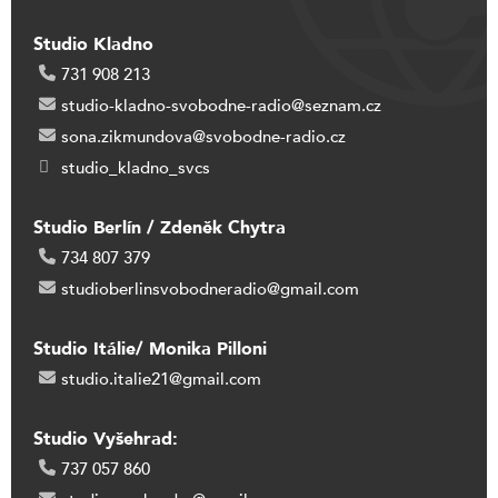
Studio Kladno
731 908 213
studio-kladno-svobodne-radio@seznam.cz
sona.zikmundova@svobodne-radio.cz
studio_kladno_svcs
Studio Berlín / Zdeněk Chytra
734 807 379
studioberlinsvobodneradio@gmail.com
Studio Itálie/ Monika Pilloni
studio.italie21@gmail.com
Studio Vyšehrad:
737 057 860