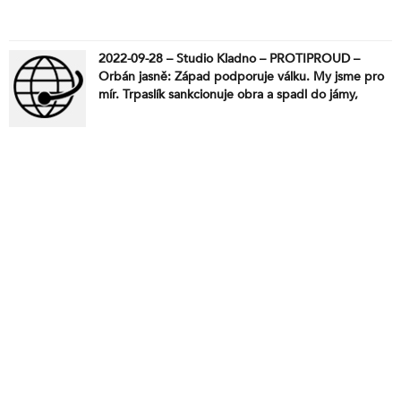
2022-09-28 – Studio Kladno – PROTIPROUD –
Orbán jasně: Západ podporuje válku. My jsme pro
mír. Trpaslík sankcionuje obra a spadl do jámy,
kterou vykopal jinému. Vlády válečných štváčů
začnou padat. Ceny mohou být okamžitě o
polovinu nižší. Proč to Brusel nechce?