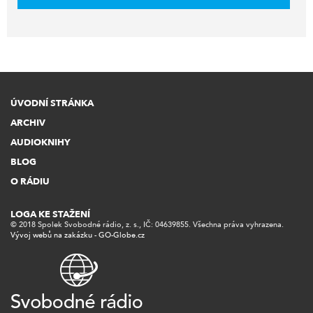
ÚVODNÍ STRÁNKA
ARCHIV
AUDIOKNIHY
BLOG
O RÁDIU
LOGA KE STAŽENÍ
© 2018 Spolek Svobodné rádio, z. s., IČ: 04639855. Všechna práva vyhrazena.
Vývoj webů na zakázku - GO-Globe.cz