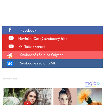
Facebook
Novinka!
Český svobodný hlas
YouTube channel
Svobodné rádio na Odysee
Svobodné rádio na VK
Advertisement