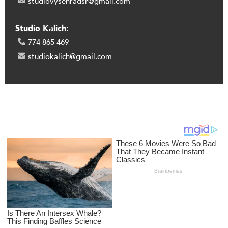
studiovysehradsr@gmail.com
Studio Kalich:
774 865 469
studiokalich@gmail.com