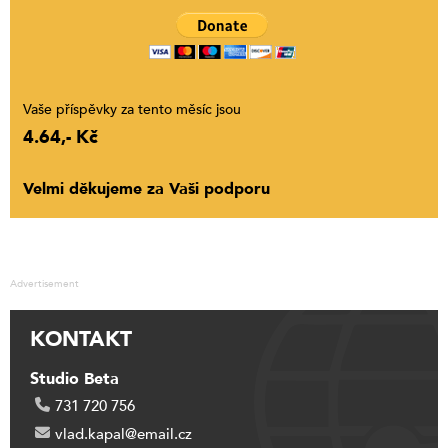
Vaše příspěvky za tento měsíc jsou
4.64,- Kč
Velmi děkujeme za Vaši podporu
Advertisement
KONTAKT
Studio Beta
731 720 756
vlad.kapal@email.cz