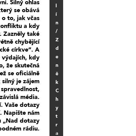
ni. Silný ohlas
l
který se obává
í
o to, jak včas
n
onfliktu a kdy
/
. Zazněly také
Z
étně chybějící
d
cké církve“. A
e
 výdajích, kdy
o, že skutečná
n
ež se oficiálně
ě
silný je zájem
k
 spravedlnost,
C
závislá média.
h
í. Vaše dotazy
y
í. Napište nám
t
du „Nad dotazy
r
bodném rádiu.
a