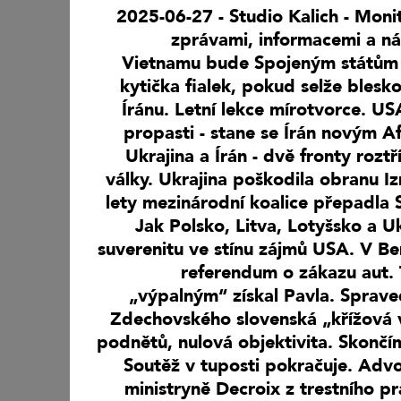
2025-06-27 - Studio Kalich - Moni
zprávami, informacemi a ná
Vietnamu bude Spojeným státům 
kytička fialek, pokud selže blesk
Íránu. Letní lekce mírotvorce. US
propasti - stane se Írán novým 
Ukrajina a Írán - dvě fronty rozt
války. Ukrajina poškodila obranu Iz
lety mezinárodní koalice přepadla 
Jak Polsko, Litva, Lotyšsko a Uk
suverenitu ve stínu zájmů USA. V Ber
referendum o zákazu aut.
„výpalným“ získal Pavla. Sprave
Zdechovského slovenská „křížová 
podnětů, nulová objektivita. Skončím
Soutěž v tuposti pokračuje. Adv
ministryně Decroix z trestního pr