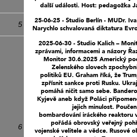
(VYSÍLÁNÍ
další události. Host: pedagožka 
UKONČENO)
25-06-25 - Studio Berlín - MUDr. Iva
5
Narychlo schvalovaná diktatura Evr
2025-06-30 - Studio Kalich – Moni
zprávami, informacemi a názory Řa
Monitor 30.6.2025 Americký po
Zelenského slovech zpochybn
politiků EU. Graham říká, že Trum
zpřísnit sankce proti Rusku. Ukra
pomáhá ničit samo sebe. Bandero
Kyjevě aneb když Poláci připomen
jejich minulost. Poučen
bombardování iráckého reaktoru v
pořádá obrovský veřejný pohř
6
vojenské velitele a vědce. Rusové ob