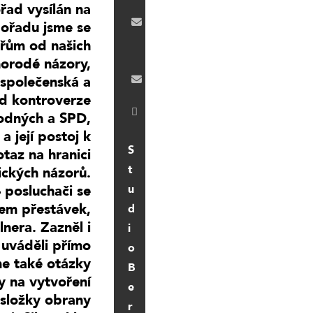
213
řad vysílán na
studio-
ořadu jsme se
kladno-
řům od našich
svobodne-
radio@seznam.cz
norodé názory,
 společenská a
sona.zikmundova@svobodne-
radio.cz
ad kontroverze
studio_kladno_svcs
odných a SPD,
 její postoj k
S
taz na hranici
t
ických názorů.
u
 posluchači se
hem přestávek,
d
lnera. Zazněl i
i
uváděli přímo
o
sme také otázky
B
y na vytvoření
e
 složky obrany
r