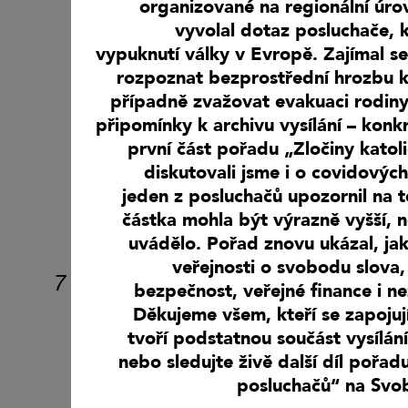
organizované na regionální úrov
vyvolal dotaz posluchače, 
vypuknutí války v Evropě. Zajímal se 
rozpoznat bezprostřední hrozbu k
případně zvažovat evakuaci rodiny
připomínky k archivu vysílání – konkr
první část pořadu „Zločiny katoli
diskutovali jsme i o covidových
jeden z posluchačů upozornil na t
částka mohla být výrazně vyšší, n
uvádělo. Pořad znovu ukázal, jak 
veřejnosti o svobodu slova,
7
bezpečnost, veřejné finance i ne
Děkujeme všem, kteří se zapojuj
tvoří podstatnou součást vysílán
nebo sledujte živě další díl pořa
posluchačů“ na Svo