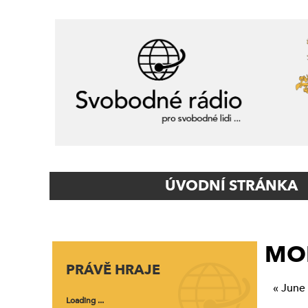
Primary
ÚVODNÍ STRÁNKA
Navigation
MO
PRÁVĚ HRAJE
« June
Loading ...