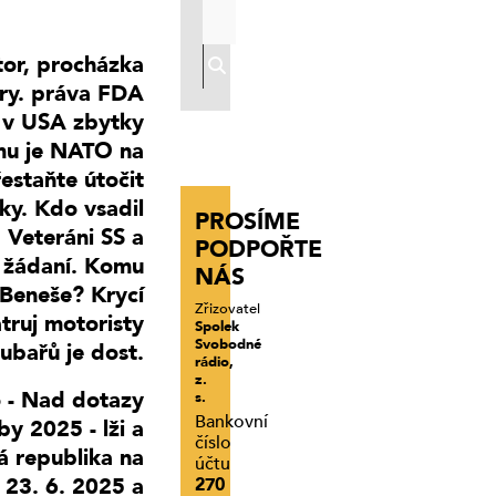
tor, procházka
ry. práva FDA
y v USA zbytky
mu je NATO na
řestaňte útočit
ky. Kdo vsadil
PROSÍME
 Veteráni SS a
PODPOŘTE
 žádaní. Komu
NÁS
Beneše? Krycí
Zřizovatel
truj motoristy
Spolek
Svobodné
ubařů je dost.
rádio,
z.
o - Nad dotazy
s.
Bankovní
y 2025 - lži a
číslo
 republika na
účtu
 23. 6. 2025 a
270