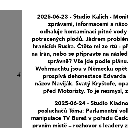
STUDIO VYŠEHRAD
2025-06-23 - Studio Kalich - Moni
STUDIO KALICH
zprávami, informacemi a názo
OSTATNÍ
STUDIO LÍPA PRAHA
odhaluje kontaminaci pitné vod
(VYSÍLÁNÍ
potracených plodů. Jádrem problé
UKONČENO)
hranicích Ruska. Čtěte mi ze rtů - p
na Írán, nebo se připravte na násled
SERVISNÍ STUDIO
správně? Vše jde podle plánu.
(VYSÍLÁNÍ
Wehrmachtu jsou v Německu opět
UKONČENO)
4
prospívá dehonestace Edvarda 
název Naviják. Svatý Kryštofe, opa
TAPIN RADIO
před Motoristy. To je nesmysl, z
(VYSÍLÁNÍ
UKONČENO)
2025-06-24 - Studio Kladn
posluchačů Téma: Parlamentní volb
SERVISNÍ STUDIO
manipulace TV Bureš v pořadu Česká
PROSTĚJOV
prvním místě – rozhovor s leadery z