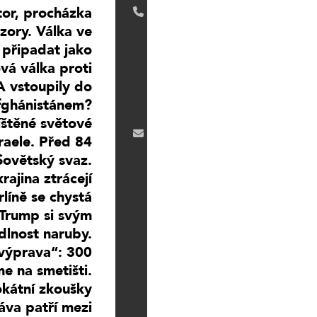
tor, procházka
7
3
zory. Válka ve
4
připadat jako
8
0
ová válka proti
7
A vstoupily do
3
7
Afghánistánem?
9
říštěné světové
s
raele. Před 84
t
Sovětský svaz.
u
d
rajina ztrácejí
i
líně se chystá
o
b
 Trump si svým
e
dlnost naruby.
r
l
výprava“: 300
i
e na smetišti.
n
okátní zkoušky
s
v
áva patří mezi
o