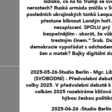
ložisko, co na to Trump se s
nerostech? Ruská armáda zničila v 
posledních ukrajinských tanků Leop
přestane blbnout Londýn hoří
nezaplacení. SPOLU prý 
bezpečnějším - akorát, že v
trestným činem.“ Srab. D
demokracie vypořádat s odchode
žen a matek? Bajky digitální d
2025-05-26-Studio Berlín - Mgr. L
(SVOBODNÍ) - Předvolební debat
volby 2025. V předvolební debatě k
volbám 2025 rozebíráme klíčová
hýbou českou politiko
2025-06-26 -Studio Berlí