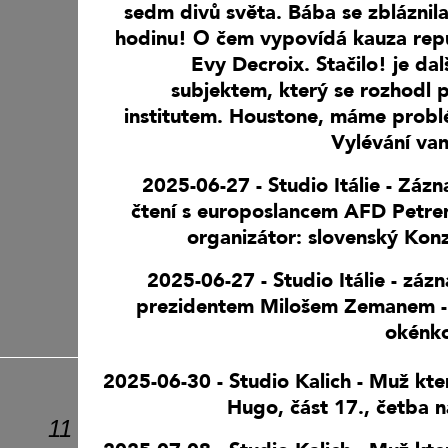
sedm divů světa. Bába se zbláznila 
hodinu! O čem vypovídá kauza rep
Evy Decroix. Stačilo! je da
subjektem, který se rozhodl 
institutem. Houstone, máme problé
Vylévání van
2025-06-27 - Studio Itálie - Záz
čtení s europoslancem AFD Petre
organizátor: slovenský Konz
2025-06-27 - Studio Itálie - záz
prezidentem Milošem Zemanem -
okénko
2025-06-30 - Studio Kalich - Muž kter
Hugo, část 17., četba 
11