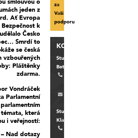
vou smlouvou o
za
Sumách jeden z
Vaši
ard. Ať Evropa
podporu
. Bezpečnost k
udělalo Česko
ůbec… Smrdí to
KONTAKT
okáže se česká
m vzbouřených
Studio
oby: Pláštěnky
Beta
zdarma.
731
720
756
ibor Vondráček
vlad.kapal@email.cz
a Parlamentní
 parlamentním
Studio
 témata, která
Kladno
u i veřejností:
731
n – Nad dotazy
908