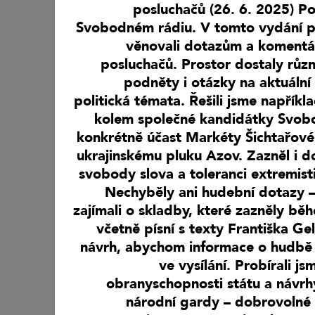
posluchačů (26. 6. 2025) Po
Svobodném rádiu. V tomto vydání p
věnovali dotazům a komentá
posluchačů. Prostor dostaly růz
podněty i otázky na aktuální
politická témata. Řešili jsme napříkl
kolem společné kandidátky Svob
konkrétně účast Markéty Šichtařové a
ukrajinskému pluku Azov. Zazněl i do
svobody slova a toleranci extremist
Nechyběly ani hudební dotazy –
zajímali o skladby, které zazněly bě
včetně písní s texty Františka Gel
návrh, abychom informace o hudbě 
ve vysílání. Probírali j
obranyschopnosti státu a návrh
národní gardy – dobrovolné