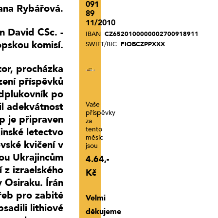
091
Jana Rybářová.
89
11/2010
n David CSc. -
IBAN
CZ6520100000002700918911
opskou komisí.
SWIFT/BIC
FIOBCZPPXXX
tor, procházka
zení příspěvků
dplukovník po
Vaše
il adekvátnost
příspěvky
p je připraven
za
tento
jinské letectvo
měsíc
vské kvičení v
jsou
ou Ukrajincům
4.64,-
í z izraelského
Kč
 Osiraku. Írán
eb pro zabité
Velmi
sadili lithiové
děkujeme