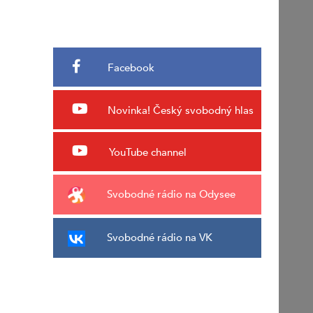
Facebook
Novinka!
Český svobodný hlas
YouTube channel
Svobodné rádio na Odysee
Svobodné rádio na VK