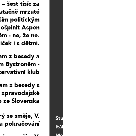
– šest tisíc za
b
o
utačně mrzuté
d
lším politickým
n
e
pošpinit Aspen
r
m - ne, že ne.
a
d
iček i s dětmi.
i
o
nam z besedy a
@
m Bystroněm -
g
m
ervativní klub
a
i
nam z besedy s
l.
c
 zpravodajské
o
 ze Slovenska
m
ý se směje, V.
Studio
na pokračování
Itálie/
Monika