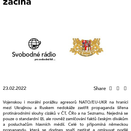
začíná
23.02.2022
Share
Vojenskou i morální porážku agresorů NATO/EU-UKR na hranici
mezi Ukrajinou a Ruskem nedokáže zastřít propaganda šířena
protinárodními slouhy cizáků v ČT, ČRo a na Seznamu. Nejedná se
pouze o standardní lži, ale rovněž zamlčování faktů českým divákům
a posluchačům hlavních médií. Celé to připomíná německou
propagandu, která se dodnes snaží zastírat a omlouvat podlé