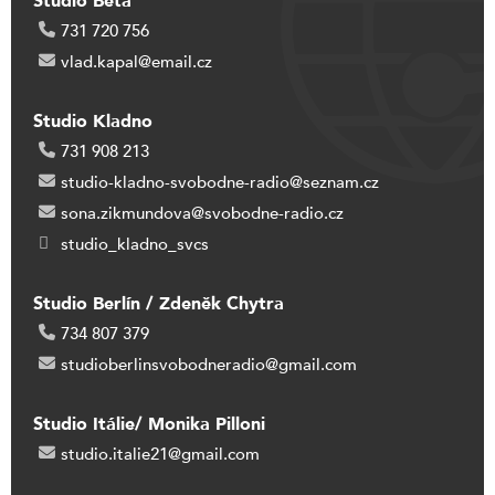
Studio Beta
731 720 756
vlad.kapal@email.cz
Studio Kladno
731 908 213
studio-kladno-svobodne-radio@seznam.cz
sona.zikmundova@svobodne-radio.cz
studio_kladno_svcs
Studio Berlín / Zdeněk Chytra
734 807 379
studioberlinsvobodneradio@gmail.com
Studio Itálie/ Monika Pilloni
studio.italie21@gmail.com