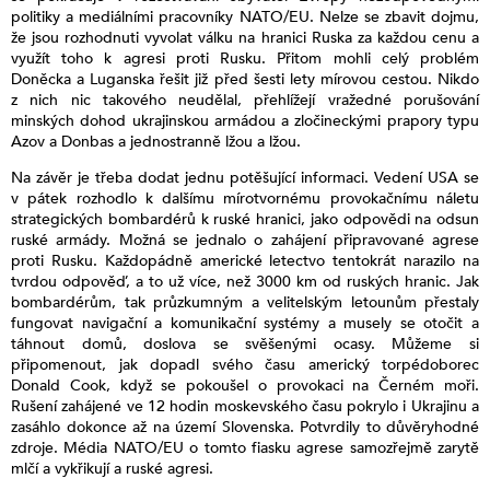
politiky a mediálními pracovníky NATO/EU. Nelze se zbavit dojmu,
že jsou rozhodnuti vyvolat válku na hranici Ruska za každou cenu a
využít toho k agresi proti Rusku. Přitom mohli celý problém
Doněcka a Luganska řešit již před šesti lety mírovou cestou. Nikdo
z nich nic takového neudělal, přehlížejí vražedné porušování
minských dohod ukrajinskou armádou a zločineckými prapory typu
Azov a Donbas a jednostranně lžou a lžou.
Na závěr je třeba dodat jednu potěšující informaci. Vedení USA se
v pátek rozhodlo k dalšímu mírotvornému provokačnímu náletu
strategických bombardérů k ruské hranici, jako odpovědi na odsun
ruské armády. Možná se jednalo o zahájení připravované agrese
proti Rusku. Každopádně americké letectvo tentokrát narazilo na
tvrdou odpověď, a to už více, než 3000 km od ruských hranic. Jak
bombardérům, tak průzkumným a velitelským letounům přestaly
fungovat navigační a komunikační systémy a musely se otočit a
táhnout domů, doslova se svěšenými ocasy. Můžeme si
připomenout, jak dopadl svého času americký torpédoborec
Donald Cook, když se pokoušel o provokaci na Černém moři.
Rušení zahájené ve 12 hodin moskevského času pokrylo i Ukrajinu a
zasáhlo dokonce až na území Slovenska. Potvrdily to důvěryhodné
zdroje. Média NATO/EU o tomto fiasku agrese samozřejmě zarytě
mlčí a vykřikují a ruské agresi.