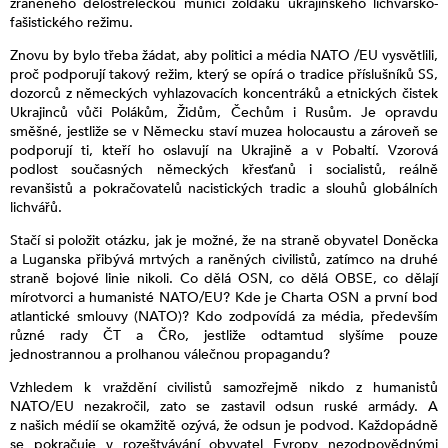
zraněného dělostřeleckou municí žoldáků ukrajinského lichvářsko-
fašistického režimu.
Znovu by bylo třeba žádat, aby politici a média NATO /EU vysvětlili,
proč podporují takový režim, který se opírá o tradice příslušníků SS,
dozorců z německých vyhlazovacích koncentráků a etnických čistek
Ukrajinců vůči Polákům, Židům, Čechům i Rusům. Je opravdu
směšné, jestliže se v Německu staví muzea holocaustu a zároveň se
podporují ti, kteří ho oslavují na Ukrajině a v Pobaltí. Vzorová
podlost současných německých křesťanů i socialistů, reálně
revanšistů a pokračovatelů nacistických tradic a slouhů globálních
lichvářů.
Stačí si položit otázku, jak je možné, že na straně obyvatel Doněcka
a Luganska přibývá mrtvých a raněných civilistů, zatímco na druhé
straně bojové linie nikoli. Co dělá OSN, co dělá OBSE, co dělají
mírotvorci a humanisté NATO/EU? Kde je Charta OSN a první bod
atlantické smlouvy (NATO)? Kdo zodpovídá za média, především
různé rady ČT a ČRo, jestliže odtamtud slyšíme pouze
jednostrannou a prolhanou válečnou propagandu?
Vzhledem k vraždění civilistů samozřejmě nikdo z humanistů
NATO/EU nezakročil, zato se zastavil odsun ruské armády. A
z našich médií se okamžitě ozývá, že odsun je podvod. Každopádně
se pokračuje v rozeštvávání obyvatel Evropy nezodpovědnými