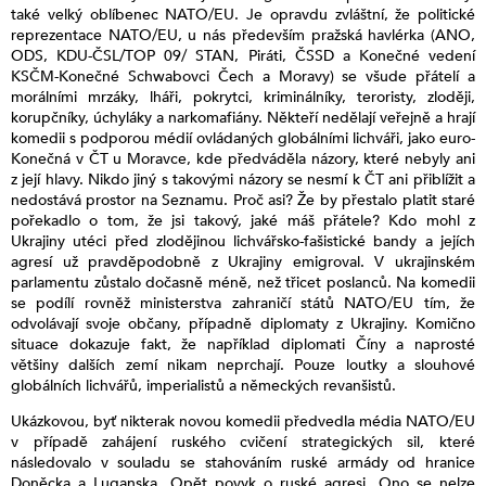
také velký oblíbenec NATO/EU. Je opravdu zvláštní, že politické
reprezentace NATO/EU, u nás především pražská havlérka (ANO,
ODS, KDU-ČSL/TOP 09/ STAN, Piráti, ČSSD a Konečné vedení
KSČM-Konečné Schwabovci Čech a Moravy) se všude přátelí a
morálními mrzáky, lháři, pokrytci, kriminálníky, teroristy, zloději,
korupčníky, úchyláky a narkomafiány. Někteří nedělají veřejně a hrají
komedii s podporou médií ovládaných globálními lichváři, jako euro-
Konečná v ČT u Moravce, kde předváděla názory, které nebyly ani
z její hlavy. Nikdo jiný s takovými názory se nesmí k ČT ani přiblížit a
nedostává prostor na Seznamu. Proč asi? Že by přestalo platit staré
pořekadlo o tom, že jsi takový, jaké máš přátele? Kdo mohl z
Ukrajiny utéci před zlodějinou lichvářsko-fašistické bandy a jejích
agresí už pravděpodobně z Ukrajiny emigroval. V ukrajinském
parlamentu zůstalo dočasně méně, než třicet poslanců. Na komedii
se podílí rovněž ministerstva zahraničí států NATO/EU tím, že
odvolávají svoje občany, případně diplomaty z Ukrajiny. Komično
situace dokazuje fakt, že například diplomati Číny a naprosté
většiny dalších zemí nikam neprchají. Pouze loutky a slouhové
globálních lichvářů, imperialistů a německých revanšistů.
Ukázkovou, byť nikterak novou komedii předvedla média NATO/EU
v případě zahájení ruského cvičení strategických sil, které
následovalo v souladu se stahováním ruské armády od hranice
Doněcka a Luganska. Opět povyk o ruské agresi. Ono se nelze