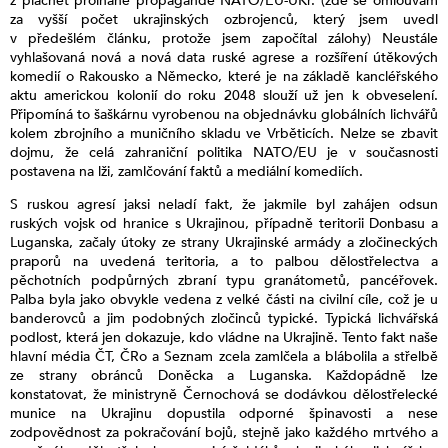
z plachet prolhané propagandě NATO/EU-UKr. (zde se omlouvám
za vyšší počet ukrajinských ozbrojenců, který jsem uvedl
v předešlém článku, protože jsem započítal zálohy) Neustále
vyhlašovaná nová a nová data ruské agrese a rozšíření útěkových
komedií o Rakousko a Německo, které je na základě kancléřského
aktu americkou kolonií do roku 2048 slouží už jen k obveselení.
Připomíná to šaškárnu vyrobenou na objednávku globálních lichvářů
kolem zbrojního a muničního skladu ve Vrběticích. Nelze se zbavit
dojmu, že celá zahraniční politika NATO/EU je v současnosti
postavena na lži, zamlčování faktů a mediální komediích.
S ruskou agresí jaksi neladí fakt, že jakmile byl zahájen odsun
ruských vojsk od hranice s Ukrajinou, případně teritorii Donbasu a
Luganska, začaly útoky ze strany Ukrajinské armády a zločineckých
praporů na uvedená teritoria, a to palbou dělostřelectva a
pěchotních podpůrných zbraní typu granátometů, pancéřovek.
Palba byla jako obvykle vedena z velké části na civilní cíle, což je u
banderovců a jim podobných zločinců typické. Typická lichvářská
podlost, která jen dokazuje, kdo vládne na Ukrajině. Tento fakt naše
hlavní média ČT, ČRo a Seznam zcela zamlčela a blábolila a střelbě
ze strany obránců Doněcka a Luganska. Každopádně lze
konstatovat, že ministryně Černochová se dodávkou dělostřelecké
munice na Ukrajinu dopustila odporné špinavosti a nese
zodpovědnost za pokračování bojů, stejně jako každého mrtvého a