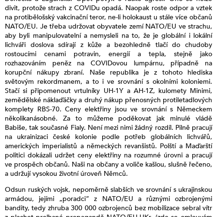
divit, protože strach z COVIDu opadá. Naopak roste odpor a vztek
na protibělošský vakcinační teror, ne-li holokaust u stále více občanů
NATO/EU. Je třeba udržovat obyvatele zemí NATO/EU ve strachu,
aby byli manipulovatelní a nemysleli na to, že je globální i lokální
lichváři doslova sdírají z kůže a bezohledně tlačí do chudoby
rostoucími cenami potravin, energií a tepla, stejně jako
rozhazováním peněz na COVIDovou lumpárnu, případně na
korupční nákupy zbraní. Naše republika je z tohoto hlediska
světovým rekordmanem, a to i ve srovnání s okolními koloniemi.
Stačí si připomenout vrtulníky UH-1Y a AH-1Z, kulomety Minimi,
zemědělské náklaďáčky a druhý nákup přenosných protiletadlových
komplety RBS-70. Ceny elektřiny jsou ve srovnání s Německem
několikanásobné. Za to můžeme poděkovat jak minulé vládě
Babiše, tak současné Fialy. Není mezi nimi žádný rozdíl. Pilně pracují
na ukrainizaci české kolonie podle potřeb globálních lichvářů,
amerických imperialistů a německých revanšistů. Polští a Maďarští
politici dokázali udržet ceny elektřiny na rozumné úrovni a pracují
ve prospěch občanů. Naši na občany a voliče kašlou, slušně řečeno,
a udržují vysokou životní úroveň Němců.
Odsun ruských vojsk, nepoměrně slabších ve srovnání s ukrajinskou
armádou, jejími „poradci“ z NATO/EU a různými ozbrojenými
bandity, tedy zhruba 300 000 ozbrojenců bez mobilizace sebral vítr