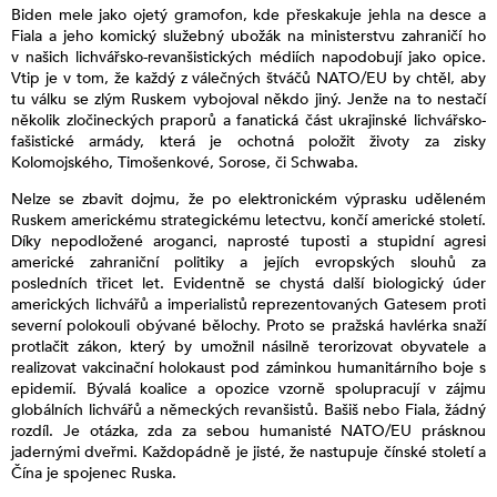
Biden mele jako ojetý gramofon, kde přeskakuje jehla na desce a
Fiala a jeho komický služebný ubožák na ministerstvu zahraničí ho
v našich lichvářsko-revanšistických médiích napodobují jako opice.
Vtip je v tom, že každý z válečných štváčů NATO/EU by chtěl, aby
tu válku se zlým Ruskem vybojoval někdo jiný. Jenže na to nestačí
několik zločineckých praporů a fanatická část ukrajinské lichvářsko-
fašistické armády, která je ochotná položit životy za zisky
Kolomojského, Timošenkové, Sorose, či Schwaba.
Nelze se zbavit dojmu, že po elektronickém výprasku uděleném
Ruskem americkému strategickému letectvu, končí americké století.
Díky nepodložené aroganci, naprosté tuposti a stupidní agresi
americké zahraniční politiky a jejích evropských slouhů za
posledních třicet let. Evidentně se chystá další biologický úder
amerických lichvářů a imperialistů reprezentovaných Gatesem proti
severní polokouli obývané bělochy. Proto se pražská havlérka snaží
protlačit zákon, který by umožnil násilně terorizovat obyvatele a
realizovat vakcinační holokaust pod záminkou humanitárního boje s
epidemií. Bývalá koalice a opozice vzorně spolupracují v zájmu
globálních lichvářů a německých revanšistů. Bašiš nebo Fiala, žádný
rozdíl. Je otázka, zda za sebou humanisté NATO/EU prásknou
jadernými dveřmi. Každopádně je jisté, že nastupuje čínské století a
Čína je spojenec Ruska.