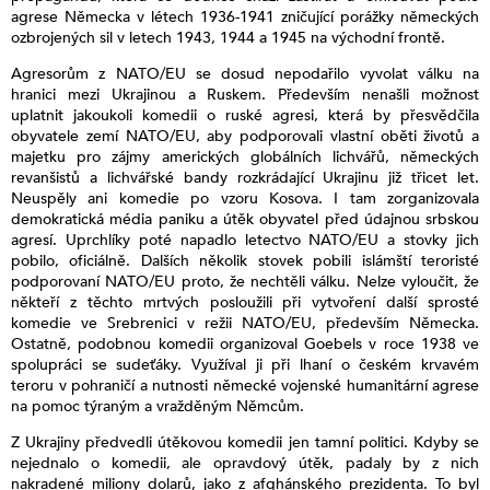
agrese Německa v létech 1936-1941 zničující porážky německých
ozbrojených sil v letech 1943, 1944 a 1945 na východní frontě.
Agresorům z NATO/EU se dosud nepodařilo vyvolat válku na
hranici mezi Ukrajinou a Ruskem. Především nenašli možnost
uplatnit jakoukoli komedii o ruské agresi, která by přesvědčila
obyvatele zemí NATO/EU, aby podporovali vlastní oběti životů a
majetku pro zájmy amerických globálních lichvářů, německých
revanšistů a lichvářské bandy rozkrádající Ukrajinu již třicet let.
Neuspěly ani komedie po vzoru Kosova. I tam zorganizovala
demokratická média paniku a útěk obyvatel před údajnou srbskou
agresí. Uprchlíky poté napadlo letectvo NATO/EU a stovky jich
pobilo, oficiálně. Dalších několik stovek pobili islámští teroristé
podporovaní NATO/EU proto, že nechtěli válku. Nelze vyloučit, že
někteří z těchto mrtvých posloužili při vytvoření další sprosté
komedie ve Srebrenici v režii NATO/EU, především Německa.
Ostatně, podobnou komedii organizoval Goebels v roce 1938 ve
spolupráci se sudeťáky. Využíval ji při lhaní o českém krvavém
teroru v pohraničí a nutnosti německé vojenské humanitární agrese
na pomoc týraným a vražděným Němcům.
Z Ukrajiny předvedli útěkovou komedii jen tamní politici. Kdyby se
nejednalo o komedii, ale opravdový útěk, padaly by z nich
nakradené miliony dolarů, jako z afghánského prezidenta. To byl