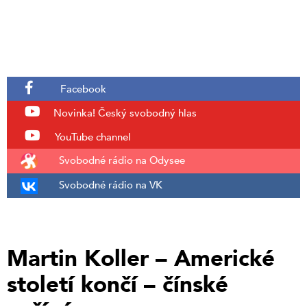
Facebook
Novinka!
Český svobodný hlas
YouTube channel
Svobodné rádio na Odysee
Svobodné rádio na VK
Martin Koller – Americké
století končí – čínské