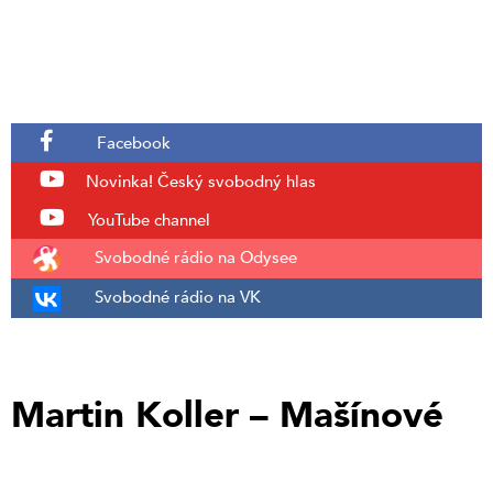
Facebook
Novinka!
Český svobodný hlas
YouTube channel
Svobodné rádio na Odysee
Svobodné rádio na VK
Martin Koller – Mašínové