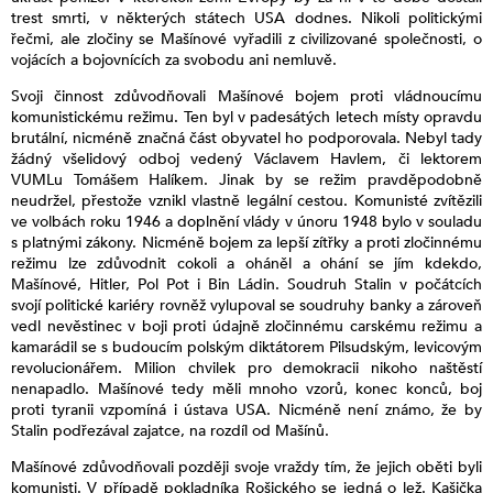
trest smrti, v některých státech USA dodnes. Nikoli politickými
řečmi, ale zločiny se Mašínové vyřadili z civilizované společnosti, o
vojácích a bojovnících za svobodu ani nemluvě.
Svoji činnost zdůvodňovali Mašínové bojem proti vládnoucímu
komunistickému režimu. Ten byl v padesátých letech místy opravdu
brutální, nicméně značná část obyvatel ho podporovala. Nebyl tady
žádný všelidový odboj vedený Václavem Havlem, či lektorem
VUMLu Tomášem Halíkem. Jinak by se režim pravděpodobně
neudržel, přestože vznikl vlastně legální cestou. Komunisté zvítězili
ve volbách roku 1946 a doplnění vlády v únoru 1948 bylo v souladu
s platnými zákony. Nicméně bojem za lepší zítřky a proti zločinnému
režimu lze zdůvodnit cokoli a oháněl a ohání se jím kdekdo,
Mašínové, Hitler, Pol Pot i Bin Ládin. Soudruh Stalin v počátcích
svojí politické kariéry rovněž vylupoval se soudruhy banky a zároveň
vedl nevěstinec v boji proti údajně zločinnému carskému režimu a
kamarádil se s budoucím polským diktátorem Pilsudským, levicovým
revolucionářem. Milion chvilek pro demokracii nikoho naštěstí
nenapadlo. Mašínové tedy měli mnoho vzorů, konec konců, boj
proti tyranii vzpomíná i ústava USA. Nicméně není známo, že by
Stalin podřezával zajatce, na rozdíl od Mašínů.
Mašínové zdůvodňovali později svoje vraždy tím, že jejich oběti byli
komunisti. V případě pokladníka Rošického se jedná o lež. Kašička