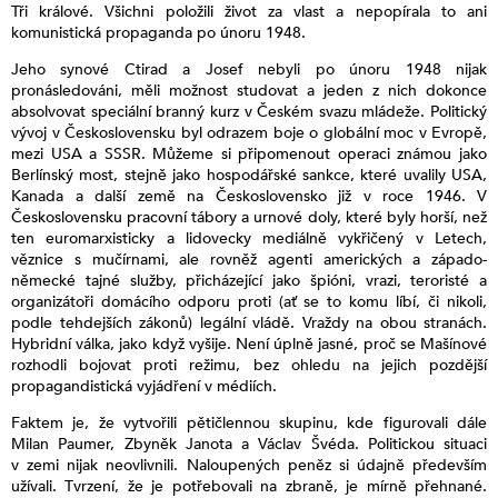
Tři králové. Všichni položili život za vlast a nepopírala to ani
komunistická propaganda po únoru 1948.
Jeho synové Ctirad a Josef nebyli po únoru 1948 nijak
pronásledováni, měli možnost studovat a jeden z nich dokonce
absolvovat speciální branný kurz v Českém svazu mládeže. Politický
vývoj v Československu byl odrazem boje o globální moc v Evropě,
mezi USA a SSSR. Můžeme si připomenout operaci známou jako
Berlínský most, stejně jako hospodářské sankce, které uvalily USA,
Kanada a další země na Československo již v roce 1946. V
Československu pracovní tábory a urnové doly, které byly horší, než
ten euromarxisticky a lidovecky mediálně vykřičený v Letech,
věznice s mučírnami, ale rovněž agenti amerických a západo-
německé tajné služby, přicházející jako špióni, vrazi, teroristé a
organizátoři domácího odporu proti (ať se to komu líbí, či nikoli,
podle tehdejších zákonů) legální vládě. Vraždy na obou stranách.
Hybridní válka, jako když vyšije. Není úplně jasné, proč se Mašínové
rozhodli bojovat proti režimu, bez ohledu na jejich pozdější
propagandistická vyjádření v médiích.
Faktem je, že vytvořili pětičlennou skupinu, kde figurovali dále
Milan Paumer, Zbyněk Janota a Václav Švéda. Politickou situaci
v zemi nijak neovlivnili. Naloupených peněz si údajně především
užívali. Tvrzení, že je potřebovali na zbraně, je mírně přehnané.