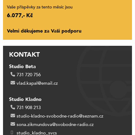
Vaše příspěvky za tento měsíc jsou
6.077,- Kč
Velmi děkujeme za Vaši podporu
KONTAKT
Studio Beta
731 720 756
vlad.kapal@email.cz
Studio Kladno
731 908 213
studio-kladno-svobodne-radio@seznam.cz
sona.zikmundova@svobodne-radio.cz
studio_kladno_svcs