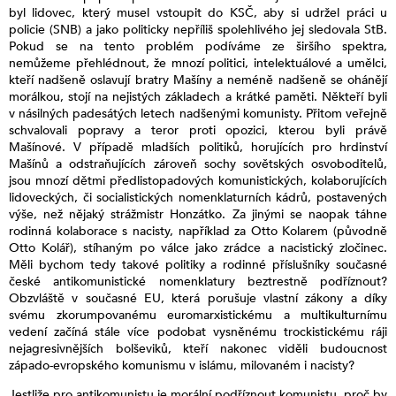
byl lidovec, který musel vstoupit do KSČ, aby si udržel práci u
policie (SNB) a jako politicky nepříliš spolehlivého jej sledovala StB.
Pokud se na tento problém podíváme ze širšího spektra,
nemůžeme přehlédnout, že mnozí politici, intelektuálové a umělci,
kteří nadšeně oslavují bratry Mašíny a neméně nadšeně se ohánějí
morálkou, stojí na nejistých základech a krátké paměti. Někteří byli
v násilných padesátých letech nadšenými komunisty. Přitom veřejně
schvalovali popravy a teror proti opozici, kterou byli právě
Mašínové. V případě mladších politiků, horujících pro hrdinství
Mašínů a odstraňujících zároveň sochy sovětských osvoboditelů,
jsou mnozí dětmi předlistopadových komunistických, kolaborujících
lidoveckých, či socialistických nomenklaturních kádrů, postavených
výše, než nějaký strážmistr Honzátko. Za jinými se naopak táhne
rodinná kolaborace s nacisty, například za Otto Kolarem (původně
Otto Kolář), stíhaným po válce jako zrádce a nacistický zločinec.
Měli bychom tedy takové politiky a rodinné příslušníky současné
české antikomunistické nomenklatury beztrestně podříznout?
Obzvláště v současné EU, která porušuje vlastní zákony a díky
svému zkorumpovanému euromarxistickému a multikulturnímu
vedení začíná stále více podobat vysněnému trockistickému ráji
nejagresivnějších bolševiků, kteří nakonec viděli budoucnost
západo-evropského komunismu v islámu, milovaném i nacisty?
Jestliže pro antikomunistu je morální podříznout komunistu, proč by