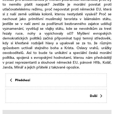
to nemělo platit naopak? Jestliže je morální povstat proti
utlačovatelskému režimu, proč nepovstat proti německé EU, která
si z naší země udělala kolonii, kterou nestydatě vysává? Proč se
nechovat jako primitivní muslimský terorista v islámském státu,
jestliže se v naší zemi za podříznutí bezbranného zajatce udělují
vyznamenání, vyvěšují se vlajky státu, kde se nevolníkům za trest
řezaly ruce, nohy a vypichovaly oči? Myšlení evropských
demokratických politiků začíná připomínat tupý temný středověk,
kdy si křesťané rozbíjeli hlavy a upalovali se za to, že různým
způsobem uctívali stejného boha a Krista. Oslavy vrahů, urážky
osvoboditelů. Asi to bude ta unikátní a speciální česká morální
politika, spojená s evropskými hodnotami, kterou nám předvádějí
v praxi reprezentanti a slouhové německé EU, pánové Hřib, Kolář,
Janda, Minář a jejich přátelé z takzvané opozice.
Předchozí
Další