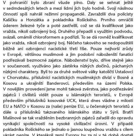
V pohraničí bylo zbraní všude plno. Daly se sehnat ještě
v sedmdesátých letech a mezi lidmi jich bylo hodně. Svojí násilnou
činností spíš nahráli režimní propagandě. Zavraždili dva policisty
Kašičku a Honzátka a pokladníka Rošického. Prvního omráčili
úderem železné tyče a poté zastřelili, což se dá kvalifikovat jako
vražda, nikoli ozbrojený boj. Druhého přepadli s využitím podvodu,
svázali, omámili chloroformem a podřízli. To se dá rovněž kvalifikovat
jako vražda, nikoli ozbrojený boj. Něčeho takového se nedopouštěli
běžně ani ozbrojenci nacistické třetí říše. Pouze nejhorší zrůdy
v Evropě, většinou muslimové a jim podobní náboženští fanatici
podřezávali bezmocné zajatce. Náboženství bylo, dříve stejně jako
v současnosti, využíváno jako zástěrka nízkých zločinů, páchaných
nízkými charaktery. Byli to za druhé světové války katoličtí Ustašovci
v Chorvatsku, příslušníci nacistických muslimských divizí v Bosně a
Kosovu a ukrajinští Banderovci, především na území Polska.
V novějším provedení jsme mohli taková zvěrstva, jako podřezávání
zajatců i civilistů vidět pouze u islámských teroristů, v Evropě
především příslušníků kosovské UCK, která dnes vládne z milosti
EU a NATO v Kosovu za (naše) peníze EU, u čečenských teroristů a
dále u příslušníků takzvaného islámského státu v Sýrii. Bratři
Mašínové se tak vražděním bezbranných zajatců zařadili do opravdu
vynikající společnosti na vysoké civilizační úrovni. V případě
pokladníka Rošického se jednalo o jasnou loupežnou vraždu s cílem
ukrást peníze. V kterékoli zemi Evropy by za ni v té době dostali