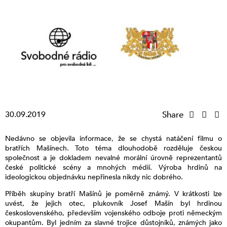
30.09.2019
Share
Nedávno se objevila informace, že se chystá natáčení filmu o
bratřích Mašínech. Toto téma dlouhodobě rozděluje českou
společnost a je dokladem nevalné morální úrovně reprezentantů
české politické scény a mnohých médií. Výroba hrdinů na
ideologickou objednávku nepřinesla nikdy nic dobrého.
Příběh skupiny bratří Mašínů je poměrně známý. V krátkosti lze
uvést, že jejich otec, plukovník Josef Mašín byl hrdinou
československého, především vojenského odboje proti německým
okupantům. Byl jedním za slavné trojice důstojníků, známých jako