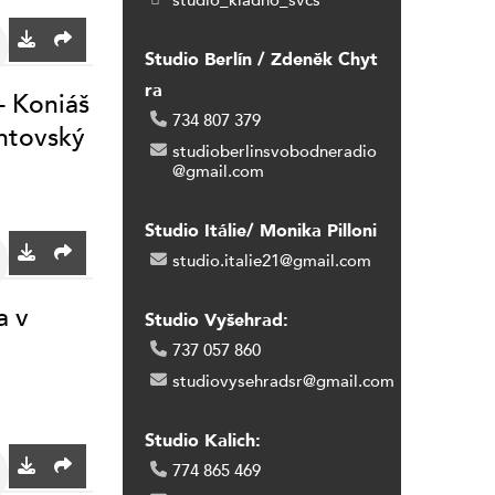
studio_kladno_svcs
Studio Berlín / Zdeněk Chyt
ra
– Koniáš
734 807 379
ntovský
studioberlinsvobodneradio
@gmail.com
Studio Itálie/ Monika Pilloni
studio.italie21@gmail.com
a v
Studio Vyšehrad:
737 057 860
studiovysehradsr@gmail.com
Studio Kalich:
774 865 469