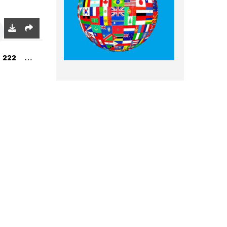
…
222