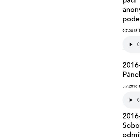
padl 
anon
pode
9.7.2016 
2016-
Páne
5.7.2016 
2016-
Sobot
odmít