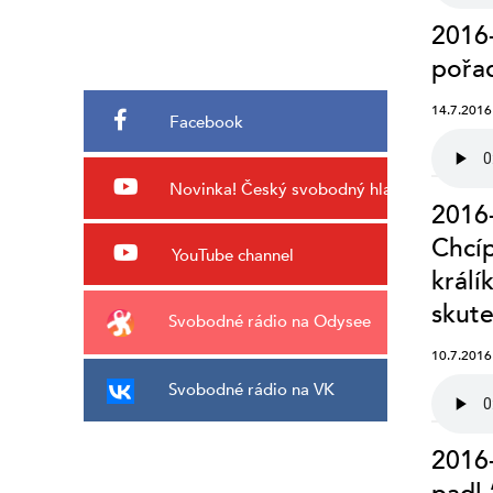
2016-
pořad
14.7.2016
Facebook
Novinka!
Český svobodný hlas
2016-
Chcíp
YouTube channel
králí
skute
Svobodné rádio na Odysee
10.7.2016
Svobodné rádio na VK
2016-