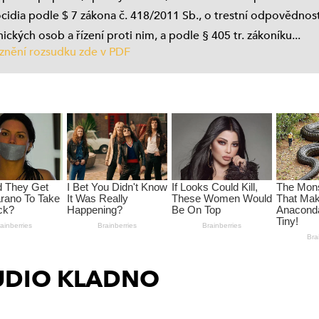
STUDIO VYŠEHRAD
cidia podle $ 7 zákona č. 418/2011 Sb., o trestní odpovědnos
ických osob a řízení proti nim, a podle § 405 tr. zákoníku...
STUDIO KALICH
 znění rozsudku zde v PDF
OSTATNÍ
STUDIO LÍPA PRAHA
(VYSÍLÁNÍ
UKONČENO)
SERVISNÍ STUDIO
(VYSÍLÁNÍ
UKONČENO)
TAPIN RADIO
(VYSÍLÁNÍ
UKONČENO)
UDIO KLADNO
SERVISNÍ STUDIO
PROSTĚJOV