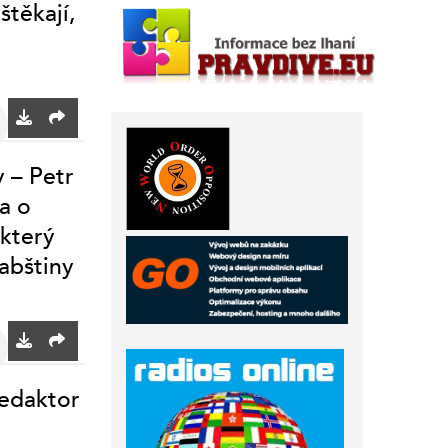
štěkají,
y – Petr
a o
 který
abštiny
redaktor