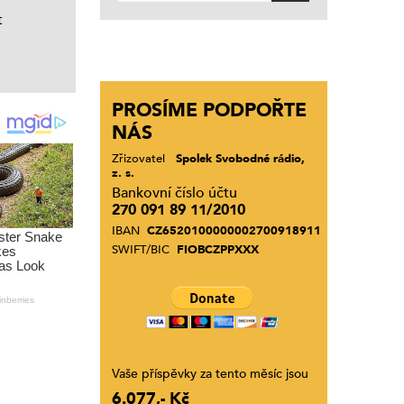
t
PROSÍME PODPOŘTE
NÁS
Zřizovatel
Spolek Svobodné rádio,
z. s.
Bankovní číslo účtu
270 091 89 11/2010
IBAN
CZ6520100000002700918911
SWIFT/BIC
FIOBCZPPXXX
Vaše příspěvky za tento měsíc jsou
6.077,- Kč