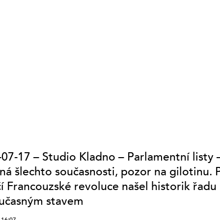
(VYSÍLÁNÍ
UKONČENO)
07-17 – Studio Kladno – Parlamentní listy 
á šlechto současnosti, pozor na gilotinu. P
í Francouzské revoluce našel historik řadu 
oučasným stavem
 16:07