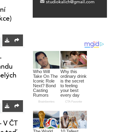
studiokalich@gmail.com
ní
kce)
–
andu
selých
– V ČT