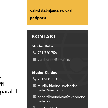
Velmi děkujeme za Vaši
podporu
KONTAKT
Studio Beta
731 720 756
vlad.kapal@email.cz
Studio Kladno
–
731 908 213
ři
studio-kladno-svobodne-
radio@seznam.cz
paralel
sona.zikmundova@svobodne-
radio.cz