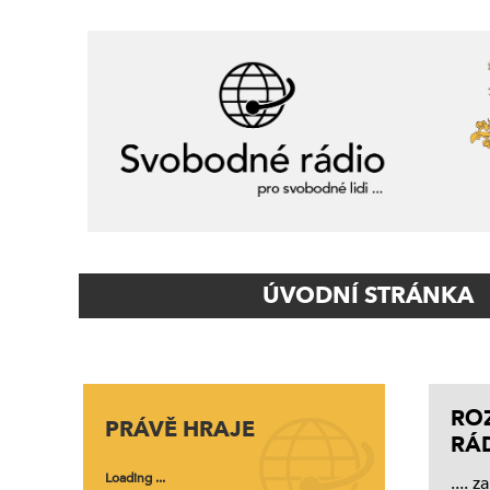
Primary
ÚVODNÍ STRÁNKA
Navigation
RO
PRÁVĚ HRAJE
RÁ
Loading ...
.... 