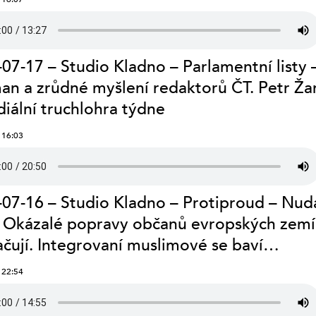
07-17 – Studio Kladno – Parlamentní listy 
n a zrůdné myšlení redaktorů ČT. Petr Ža
iální truchlohra týdne
 16:03
07-16 – Studio Kladno – Protiproud – Nud
: Okázalé popravy občanů evropských zemí
čují. Integrovaní muslimové se baví…
 22:54