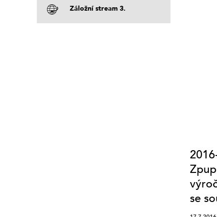
Záložní stream 3.
2016-
Zpupn
výroč
se s
17.7.2016