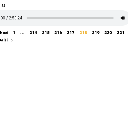
1:12
…
TS
hozí
1
214
215
216
217
218
219
220
221
Další
IGATION