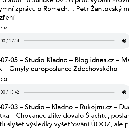
“blábol” o Junckerovi. A proč vytáhli zrov
ymní zprávu o Romech… Petr Žantovský 
zření
14:16
07-05 – Studio Kladno – Blog idnes.cz – M
k – Omyly europoslance Zdechovského
16:52
07-03 – Studio – Kladno – Rukojmí.cz – Du
ka – Chovanec zlikvidovalo Šlachtu, posla
li slyšet výsledky vyšetřování ÚOOZ, ale 