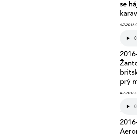
se há
karav
4.7.2016 
2016-
Žanto
brits
prý 
4.7.2016 
2016-
Aero