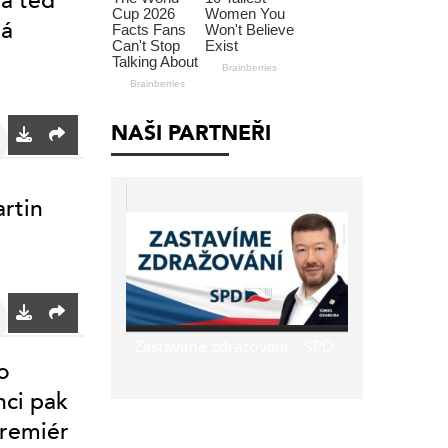
na teď
má
NAŠI PARTNEŘI
artin
Zastavíme zdražování – SPD
o
nci pak
premiér