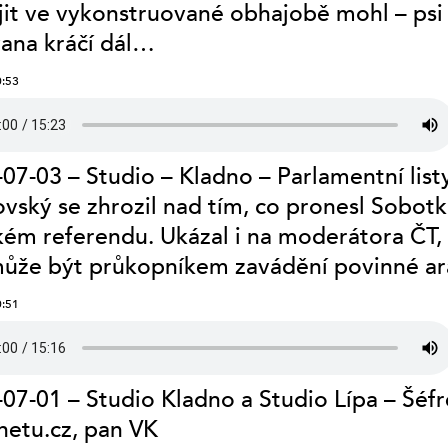
jit ve vykonstruované obhajobě mohl – psi 
ana kráčí dál…
0:53
07-03 – Studio – Kladno – Parlamentní list
vský se zhrozil nad tím, co pronesl Sobotk
kém referendu. Ukázal i na moderátora ČT,
může být průkopníkem zavádění povinné ar
0:51
07-01 – Studio Kladno a Studio Lípa – Šéf
netu.cz, pan VK