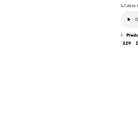
3.7.2016 
POS
Předc
229
NAV