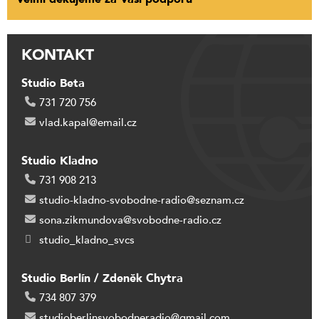
KONTAKT
Studio Beta
731 720 756
vlad.kapal@email.cz
Studio Kladno
731 908 213
studio-kladno-svobodne-radio@seznam.cz
sona.zikmundova@svobodne-radio.cz
studio_kladno_svcs
Studio Berlín / Zdeněk Chytra
734 807 379
studioberlinsvobodneradio@gmail.com