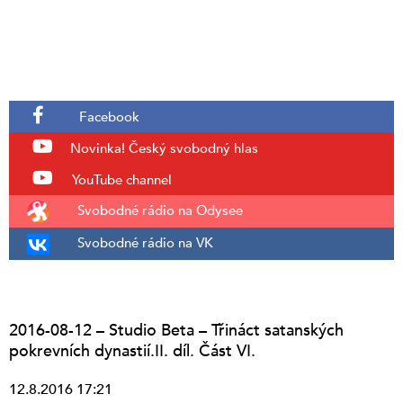
Facebook
Novinka!
Český svobodný hlas
YouTube channel
Svobodné rádio na Odysee
Svobodné rádio na VK
2016-08-12 – Studio Beta – Třináct satanských
pokrevních dynastií.II. díl. Část VI.
12.8.2016 17:21