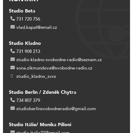
Studio Beta
731 720 756
vlad.kapal@email.cz
Studio Kladno
731 908 213
studio-kladno-svobodne-radio@seznam.cz
sona.zikmundova@svobodne-radio.cz
studio_kladno_svcs
Studio Berlín / Zdeněk Chytra
734 807 379
studioberlinsvobodneradio@gmail.com
Studio Itálie/ Monika Pilloni
studio.italie21@gmail.com