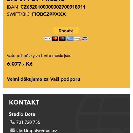
IBAN
CZ6520100000002700918911
SWIFT/BIC
FIOBCZPPXXX
Vaše příspěvky za tento měsíc jsou
6.077,- Kč
Velmi děkujeme za Vaši podporu
KONTAKT
Studio Beta
731 720 756
vlad.kapal@email.cz