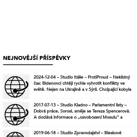
NEJNOVĚJŠÍ PŘÍSPĚVKY
2024-12-04 – Studio Itálie – ProtiProud – Neklidný
čas: Bidenovci chtějí rychle vyhrotit konflikty ve
světě. Nejen na Ukrajině a v Sýrii. Chcípající kobyla
kope. Jak skončí nebezpečných 7 týdnů do
Trumpova nástupu? – Jiří Weigl
2017-07-13 – Studio Kladno – Parlamentní listy –
Dobrá práce, Sorosi, směje se Tereza Spencerová.
A dodává informace o „osvobození Mosulu“ a
mocenských hrách ve Washingtonu: Je to vše prý
trochu jinak
2019-06-18 – Studio Zpravodajství – Bleskové