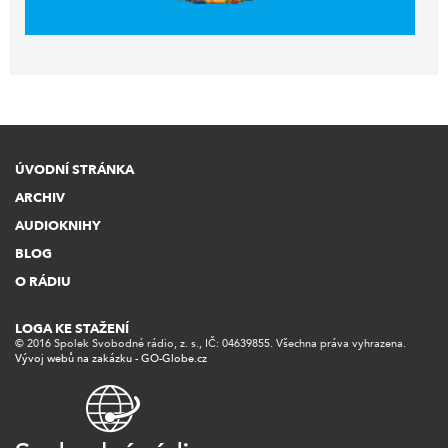
ÚVODNÍ STRÁNKA
ARCHIV
AUDIOKNIHY
BLOG
O RÁDIU
LOGA KE STAŽENÍ
© 2016 Spolek Svobodné rádio, z. s., IČ: 04639855. Všechna práva vyhrazena.
Vývoj webů na zakázku - GO-Globe.cz