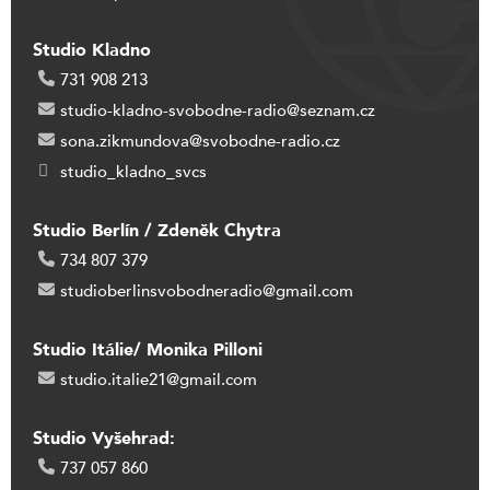
Studio Kladno
731 908 213
studio-kladno-svobodne-radio@seznam.cz
sona.zikmundova@svobodne-radio.cz
studio_kladno_svcs
Studio Berlín / Zdeněk Chytra
734 807 379
studioberlinsvobodneradio@gmail.com
Studio Itálie/ Monika Pilloni
studio.italie21@gmail.com
Studio Vyšehrad:
737 057 860