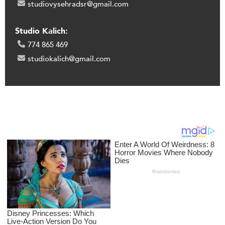
studiovysehradsr@gmail.com
Studio Kalich:
774 865 469
studiokalich@gmail.com