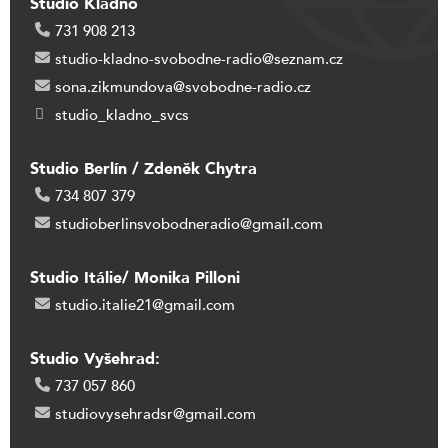
Studio Kladno
731 908 213
studio-kladno-svobodne-radio@seznam.cz
sona.zikmundova@svobodne-radio.cz
studio_kladno_svcs
Studio Berlín / Zdeněk Chytra
734 807 379
studioberlinsvobodneradio@gmail.com
Studio Itálie/ Monika Pilloni
studio.italie21@gmail.com
Studio Vyšehrad:
737 057 860
studiovysehradsr@gmail.com