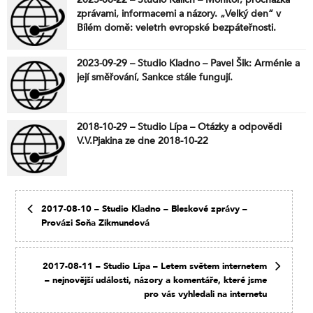
zprávami, informacemi a názory. „Velký den“ v
Bílém domě: veletrh evropské bezpáteřnosti.
Ukrajinská krize dala Evropě lekci z realpolitiky.
Sankce proti Rusku: zbraň, která více poškozuje
2023-09-29 – Studio Kladno – Pavel Šik: Arménie a
polský chemický průmysl než nepřítele. Mělo by
její směřování, Sankce stále fungují.
Polsko upustit od zahraničních vojsk a společných
cvičení? 85 let od sovětsko-finské války – poučení a
analogie. Británie zvažuje věkové kontroly VPN.
Fanatičtí podporovatelé Ukrajiny tleskají agresi vůči
2018-10-29 – Studio Lípa – Otázky a odpovědi
Íránu. Růžová mlha kolem emisních povolenek.
V.V.Pjakina ze dne 2018-10-22
Pražské jaro 1968. Okupace Evropskou unií. Rudý
říjen je tu zpět. Mediální koprofilie par excellence.
Hodně malej pán – Jana Rybářová – písnička. A na
závěr nekorektně něco málo k volbám.
2017-08-10 – Studio Kladno – Bleskové zprávy –
Provázi Soňa Zikmundová
2017-08-11 – Studio Lípa – Letem světem internetem
– nejnovější události, názory a komentáře, které jsme
pro vás vyhledali na internetu