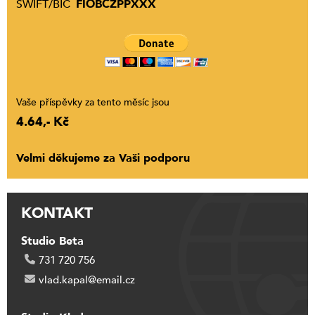
SWIFT/BIC
FIOBCZPPXXX
Vaše příspěvky za tento měsíc jsou
4.64,- Kč
Velmi děkujeme za Vaši podporu
KONTAKT
Studio Beta
731 720 756
vlad.kapal@email.cz