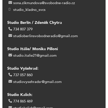
sona.zikmundova@svobodne-radio.cz
studio_kladno_svcs
Studio Berlín / Zdeněk Chytra
734 807 379
studioberlinsvobodneradio@gmail.com
Studio Itálie/ Monika Pilloni
studio.italie21@gmail.com
Studio Vyšehrad:
737 057 860
studiovysehradsr@gmail.com
Studio Kalich:
774 865 469
studiokalich@gmail.com