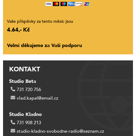
Vaše příspěvky za tento měsíc jsou
4.64,- Kč
Velmi děkujeme za Vaši podporu
KONTAKT
Studio Beta
731 720 756
vlad.kapal@email.cz
Studio Kladno
731 908 213
studio-kladno-svobodne-radio@seznam.cz