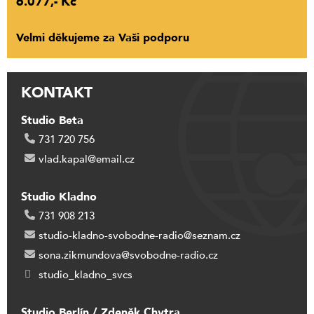
6.077,- Kč
Velmi děkujeme za Vaši podporu
KONTAKT
Studio Beta
731 720 756
vlad.kapal@email.cz
Studio Kladno
731 908 213
studio-kladno-svobodne-radio@seznam.cz
sona.zikmundova@svobodne-radio.cz
studio_kladno_svcs
Studio Berlín / Zdeněk Chytra