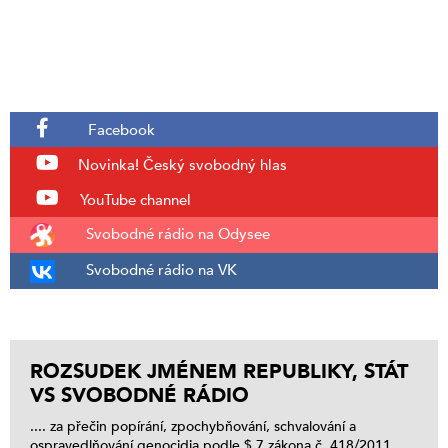
Facebook
Novinka!
Český svobodný hlas
YouTube channel
Svobodné rádio na Odysee
Svobodné rádio na VK
ROZSUDEK JMÉNEM REPUBLIKY, STÁT
VS SVOBODNÉ RÁDIO
.... za přečin popírání, zpochybňování, schvalování a
ospravedlňování genocidia podle $ 7 zákona č. 418/2011